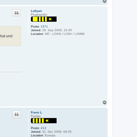
T
a
o
c
t
p
Lollyair
R
Flugkapitän
o
m
a
Posts:
1571
n
Joined:
28. Sep 2006, 15:45
R
Location:
NÖ - LOAN / LOAV / LOWW
 hat und
T
o
p
Franz L.
Funker
Posts:
413
Joined:
31. Dec 2009, 08:35
Location:
Europa