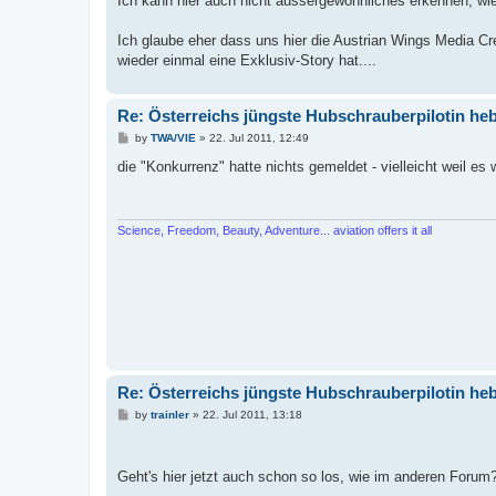
Ich kann hier auch nicht aussergewöhnliches erkennen, wi
Ich glaube eher dass uns hier die Austrian Wings Media Cr
wieder einmal eine Exklusiv-Story hat....
Re: Österreichs jüngste Hubschrauberpilotin heb
P
by
TWA/VIE
»
22. Jul 2011, 12:49
o
s
die "Konkurrenz" hatte nichts gemeldet - vielleicht weil es 
t
Science, Freedom, Beauty, Adventure... aviation offers it all
Re: Österreichs jüngste Hubschrauberpilotin heb
P
by
trainler
»
22. Jul 2011, 13:18
o
s
t
Geht's hier jetzt auch schon so los, wie im anderen Forum