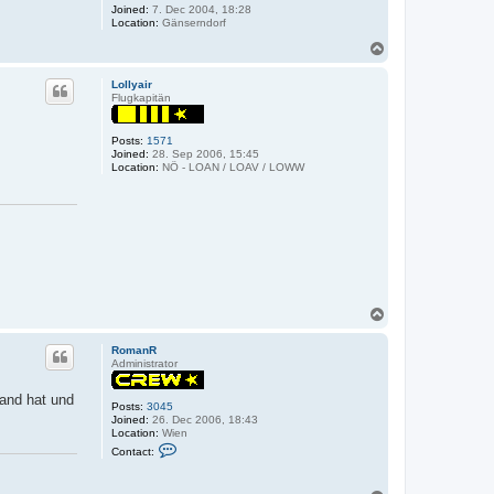
Joined:
7. Dec 2004, 18:28
Location:
Gänserndorf
T
o
p
Lollyair
Flugkapitän
Posts:
1571
Joined:
28. Sep 2006, 15:45
Location:
NÖ - LOAN / LOAV / LOWW
T
o
p
RomanR
Administrator
Hand hat und
Posts:
3045
Joined:
26. Dec 2006, 18:43
Location:
Wien
C
Contact:
o
n
t