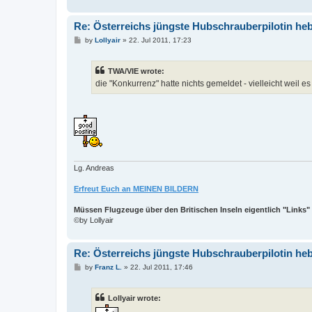
Re: Österreichs jüngste Hubschrauberpilotin heb
P
by
Lollyair
»
22. Jul 2011, 17:23
o
s
t
TWA/VIE wrote:
die "Konkurrenz" hatte nichts gemeldet - vielleicht weil es
Lg. Andreas
Erfreut Euch an MEINEN BILDERN
Müssen Flugzeuge über den Britischen Inseln eigentlich "Links"
©by Lollyair
Re: Österreichs jüngste Hubschrauberpilotin heb
P
by
Franz L.
»
22. Jul 2011, 17:46
o
s
t
Lollyair wrote: