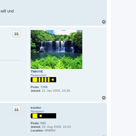
will und
T
o
p
TWA/VIE
Flottenchef
Posts:
7298
Joined:
21. Apr 2005, 23:36
T
o
p
trainler
Navigator
Posts:
593
Joined:
24. Aug 2009, 10:02
Location:
WW884