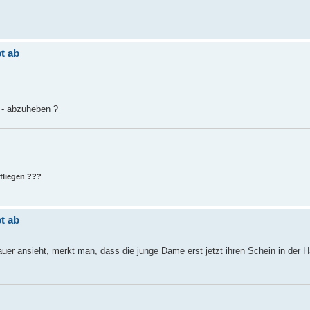
t ab
 - abzuheben ?
 fliegen ???
t ab
er ansieht, merkt man, dass die junge Dame erst jetzt ihren Schein in der 