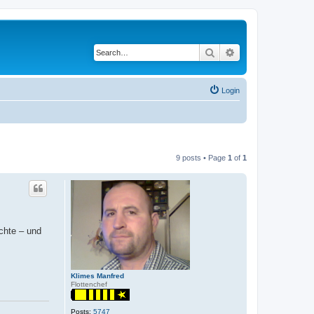
Search
Advanced search
Login
9 posts • Page
1
of
1
chte – und
Klimes Manfred
Flottenchef
Posts:
5747