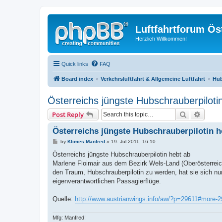
Luftfahrtforum Ös
Herzlich Willkommen!
Quick links
FAQ
Board index
Verkehrsluftfahrt & Allgemeine Luftfahrt
Hub
Österreichs jüngste Hubschrauberpiloti
Search
Advanc
Post Reply
Österreichs jüngste Hubschrauberpilotin h
P
by
Klimes Manfred
»
19. Jul 2011, 16:10
o
s
Österreichs jüngste Hubschrauberpilotin hebt ab
t
Marlene Floimair aus dem Bezirk Wels-Land (Oberösterreich
den Traum, Hubschrauberpilotin zu werden, hat sie sich nun 
eigenverantwortlichen Passagierflüge.
Quelle:
http://www.austrianwings.info/aw/?p=29611#more-
Mfg: Manfred!