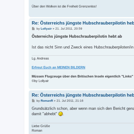
Über den Wolken ist die Freiheit Grenzenlos!
Re: Österreichs jüngste Hubschrauberpilotin heb
P
by
Lollyair
»
21. Jul 2011, 20:59
o
s
Österreichs jüngste Hubschrauberpilotin hebt ab
t
Ist das nicht Sinn und Zweck eines Hubschrauberpiloten/in
Lg. Andreas
Erfreut Euch an MEINEN BILDERN
Müssen Flugzeuge über den Britischen Inseln eigentlich "Links"
©by Lollyair
Re: Österreichs jüngste Hubschrauberpilotin heb
P
by
RomanR
»
21. Jul 2011, 21:16
o
s
Grundsätzlich schon, aber wenn man sich den Bericht genau
t
damit "abhebt"
.
Liebe Grüße
Roman