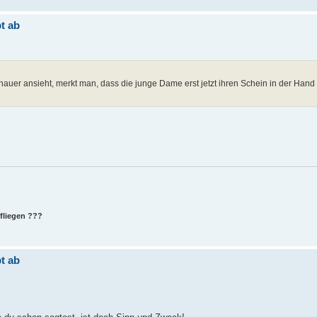
t ab
auer ansieht, merkt man, dass die junge Dame erst jetzt ihren Schein in der Hand
 fliegen ???
t ab