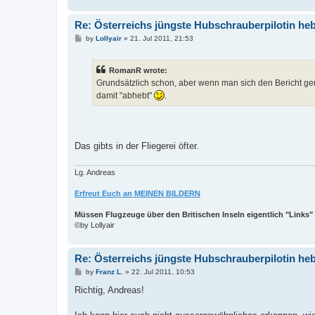
Re: Österreichs jüngste Hubschrauberpilotin heb
P
by
Lollyair
»
21. Jul 2011, 21:53
o
s
t
RomanR wrote:
Grundsätzlich schon, aber wenn man sich den Bericht gen
damit "abhebt"
.
Das gibts in der Fliegerei öfter.
Lg. Andreas
Erfreut Euch an MEINEN BILDERN
Müssen Flugzeuge über den Britischen Inseln eigentlich "Links"
©by Lollyair
Re: Österreichs jüngste Hubschrauberpilotin heb
P
by
Franz L.
»
22. Jul 2011, 10:53
o
s
Richtig, Andreas!
t