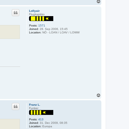
T
o
p
Lollyair
Flugkapitän
Posts:
1571
Joined:
28. Sep 2006, 15:45
Location:
NÖ - LOAN / LOAV / LOWW
T
o
p
Franz L.
Funker
Posts:
413
Joined:
31. Dec 2009, 08:35
Location:
Europa