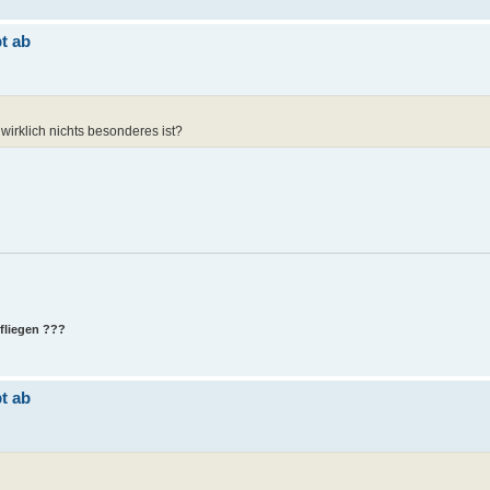
t ab
 wirklich nichts besonderes ist?
 fliegen ???
t ab