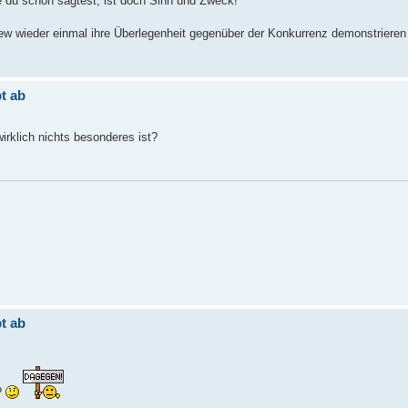
e du schon sagtest, ist doch Sinn und Zweck!
ew wieder einmal ihre Überlegenheit gegenüber der Konkurrenz demonstrieren 
t ab
wirklich nichts besonderes ist?
t ab
?