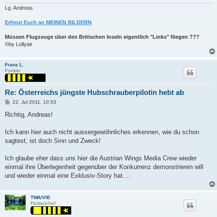
Lg. Andreas
Erfreut Euch an MEINEN BILDERN
Müssen Flugzeuge über den Britischen Inseln eigentlich "Links" fliegen ???
©by Lollyair
Franz L.
Funker
Re: Österreichs jüngste Hubschrauberpilotin hebt ab
P
22. Jul 2011, 10:53
o
s
Richtig, Andreas!
t
Ich kann hier auch nicht aussergewöhnliches erkennen, wie du schon
sagtest, ist doch Sinn und Zweck!
Ich glaube eher dass uns hier die Austrian Wings Media Crew wieder
einmal ihre Überlegenheit gegenüber der Konkurrenz demonstrieren will
und wieder einmal eine Exklusiv-Story hat....
TWA/VIE
Flottenchef