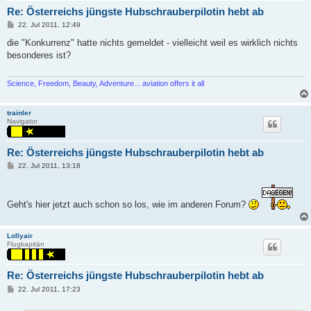
Re: Österreichs jüngste Hubschrauberpilotin hebt ab
P
22. Jul 2011, 12:49
o
s
die "Konkurrenz" hatte nichts gemeldet - vielleicht weil es wirklich nichts
t
besonderes ist?
Science, Freedom, Beauty, Adventure... aviation offers it all
trainler
Navigator
Re: Österreichs jüngste Hubschrauberpilotin hebt ab
P
22. Jul 2011, 13:18
o
s
t
Geht's hier jetzt auch schon so los, wie im anderen Forum?
Lollyair
Flugkapitän
Re: Österreichs jüngste Hubschrauberpilotin hebt ab
P
22. Jul 2011, 17:23
o
s