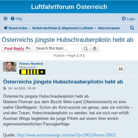
Luftfahrtforum Österreich
FAQ
Login
S
Board index
Verkehrsluftfahrt & Allgemeine Luftfahrt
Hubschrauber
e
Österreichs jüngste Hubschrauberpilotin hebt ab
a
Search
Advanced search
Post Reply
r
9 posts • Page
1
of
1
c
Klimes Manfred
h
Flottenchef
Österreichs jüngste Hubschrauberpilotin hebt ab
P
19. Jul 2011, 16:10
o
s
Österreichs jüngste Hubschrauberpilotin hebt ab
t
Marlene Floimair aus dem Bezirk Wels-Land (Oberösterreich) ist eine
wahre Überfliegerin. Schon als Kind wusste sie genau, was sie möchte –
und den Traum, Hubschrauberpilotin zu werden, hat sie sich nun erfüllt.
Austrian Wings begleitete die junge Pilotin auf einem ihrer ersten
eigenverantwortlichen Passagierflüge.
Quelle:
http://www.austrianwings.info/aw/?p=29611#more-29611