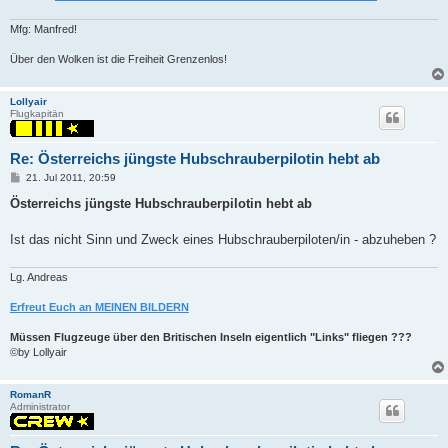
Mfg: Manfred!
Über den Wolken ist die Freiheit Grenzenlos!
Lollyair
Flugkapitän
Re: Österreichs jüngste Hubschrauberpilotin hebt ab
P
21. Jul 2011, 20:59
o
s
Österreichs jüngste Hubschrauberpilotin hebt ab
t
Ist das nicht Sinn und Zweck eines Hubschrauberpiloten/in - abzuheben ?
Lg. Andreas
Erfreut Euch an MEINEN BILDERN
Müssen Flugzeuge über den Britischen Inseln eigentlich "Links" fliegen ???
©by Lollyair
RomanR
Administrator