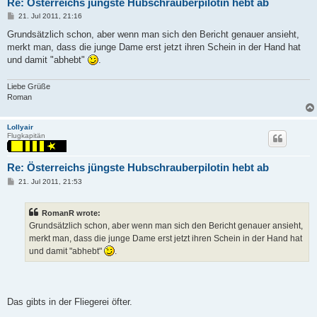
Re: Österreichs jüngste Hubschrauberpilotin hebt ab
P
21. Jul 2011, 21:16
o
s
Grundsätzlich schon, aber wenn man sich den Bericht genauer ansieht,
t
merkt man, dass die junge Dame erst jetzt ihren Schein in der Hand hat
und damit "abhebt"
.
Liebe Grüße
Roman
Lollyair
Flugkapitän
Re: Österreichs jüngste Hubschrauberpilotin hebt ab
P
21. Jul 2011, 21:53
o
s
t
RomanR wrote:
Grundsätzlich schon, aber wenn man sich den Bericht genauer ansieht,
merkt man, dass die junge Dame erst jetzt ihren Schein in der Hand hat
und damit "abhebt"
.
Das gibts in der Fliegerei öfter.