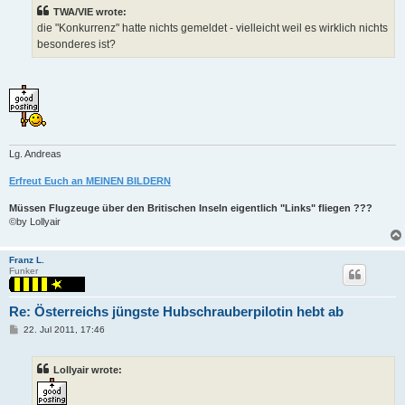
t
TWA/VIE wrote:
die "Konkurrenz" hatte nichts gemeldet - vielleicht weil es wirklich nichts
besonderes ist?
Lg. Andreas
Erfreut Euch an MEINEN BILDERN
Müssen Flugzeuge über den Britischen Inseln eigentlich "Links" fliegen ???
©by Lollyair
Franz L.
Funker
Re: Österreichs jüngste Hubschrauberpilotin hebt ab
P
22. Jul 2011, 17:46
o
s
t
Lollyair wrote: