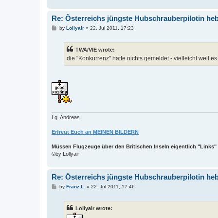
Re: Österreichs jüngste Hubschrauberpilotin heb
P
by
Lollyair
»
22. Jul 2011, 17:23
o
s
t
TWA/VIE wrote:
die "Konkurrenz" hatte nichts gemeldet - vielleicht weil es
Lg. Andreas
Erfreut Euch an MEINEN BILDERN
Müssen Flugzeuge über den Britischen Inseln eigentlich "Links"
©by Lollyair
Re: Österreichs jüngste Hubschrauberpilotin heb
P
by
Franz L.
»
22. Jul 2011, 17:46
o
s
t
Lollyair wrote: