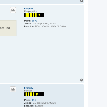
T
a
o
c
t
p
Lollyair
R
Flugkapitän
o
m
a
Posts:
1571
n
Joined:
28. Sep 2006, 15:45
R
Location:
NÖ - LOAN / LOAV / LOWW
 hat und
T
o
p
Franz L.
Funker
Posts:
413
Joined:
31. Dec 2009, 08:35
Location:
Europa