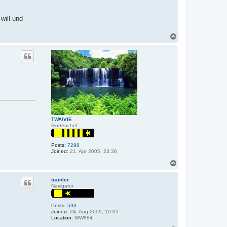
will und
T
o
p
TWA/VIE
Flottenchef
Posts:
7298
Joined:
21. Apr 2005, 23:36
T
o
p
trainler
Navigator
Posts:
593
Joined:
24. Aug 2009, 10:02
Location:
WW884