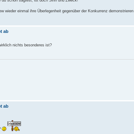
e du schon sagtest, ist doch Sinn und Zweck!
ew wieder einmal ihre Überlegenheit gegenüber der Konkurrenz demonstrieren 
t ab
wirklich nichts besonderes ist?
t ab
?