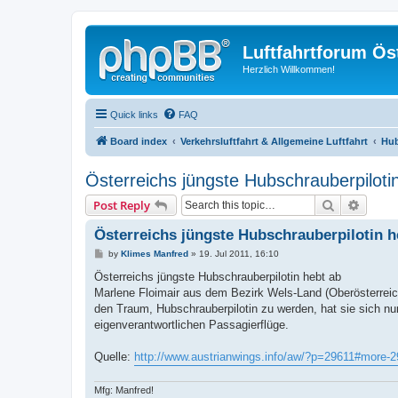
Luftfahrtforum Ös
Herzlich Willkommen!
Quick links
FAQ
Board index
Verkehrsluftfahrt & Allgemeine Luftfahrt
Hub
Österreichs jüngste Hubschrauberpiloti
Search
Advanc
Post Reply
Österreichs jüngste Hubschrauberpilotin h
P
by
Klimes Manfred
»
19. Jul 2011, 16:10
o
s
Österreichs jüngste Hubschrauberpilotin hebt ab
t
Marlene Floimair aus dem Bezirk Wels-Land (Oberösterreich
den Traum, Hubschrauberpilotin zu werden, hat sie sich nun 
eigenverantwortlichen Passagierflüge.
Quelle:
http://www.austrianwings.info/aw/?p=29611#more-
Mfg: Manfred!