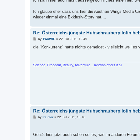
Ich kann hier auch nicht aussergewöhnliches erkennen, wi
Ich glaube eher dass uns hier die Austrian Wings Media Cr
wieder einmal eine Exklusiv-Story hat....
Re: Österreichs jüngste Hubschrauberpilotin heb
P
by
TWA/VIE
»
22. Jul 2011, 12:49
o
s
die "Konkurrenz" hatte nichts gemeldet - vielleicht weil es 
t
Science, Freedom, Beauty, Adventure... aviation offers it all
Re: Österreichs jüngste Hubschrauberpilotin heb
P
by
trainler
»
22. Jul 2011, 13:18
o
s
t
Geht's hier jetzt auch schon so los, wie im anderen Forum