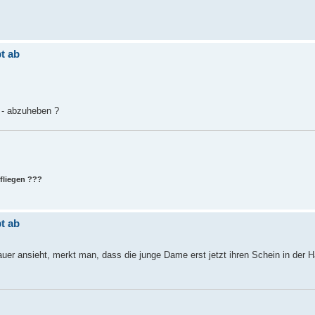
t ab
 - abzuheben ?
 fliegen ???
t ab
er ansieht, merkt man, dass die junge Dame erst jetzt ihren Schein in der 