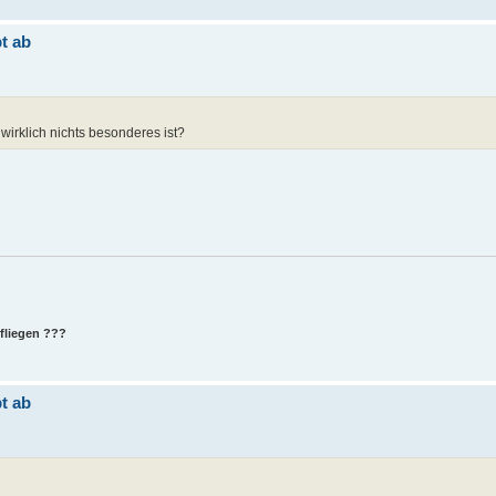
t ab
 wirklich nichts besonderes ist?
 fliegen ???
t ab