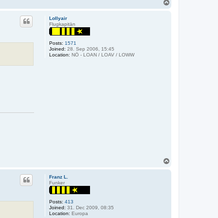
T
o
p
Lollyair
Flugkapitän
Posts:
1571
Joined:
28. Sep 2006, 15:45
Location:
NÖ - LOAN / LOAV / LOWW
T
o
p
Franz L.
Funker
Posts:
413
Joined:
31. Dec 2009, 08:35
Location:
Europa