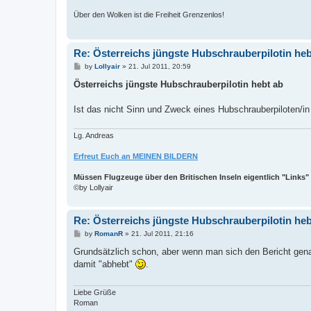
Über den Wolken ist die Freiheit Grenzenlos!
Re: Österreichs jüngste Hubschrauberpilotin heb
P
by
Lollyair
»
21. Jul 2011, 20:59
o
s
Österreichs jüngste Hubschrauberpilotin hebt ab
t
Ist das nicht Sinn und Zweck eines Hubschrauberpiloten/in
Lg. Andreas
Erfreut Euch an MEINEN BILDERN
Müssen Flugzeuge über den Britischen Inseln eigentlich "Links"
©by Lollyair
Re: Österreichs jüngste Hubschrauberpilotin heb
P
by
RomanR
»
21. Jul 2011, 21:16
o
s
Grundsätzlich schon, aber wenn man sich den Bericht genau
t
damit "abhebt"
.
Liebe Grüße
Roman