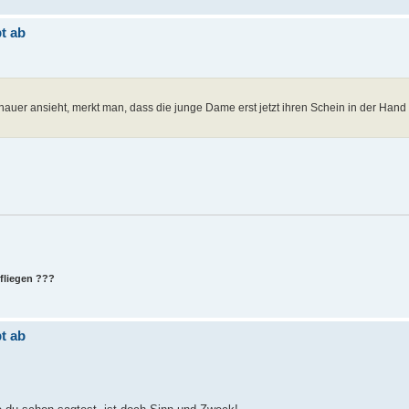
t ab
auer ansieht, merkt man, dass die junge Dame erst jetzt ihren Schein in der Hand
 fliegen ???
t ab