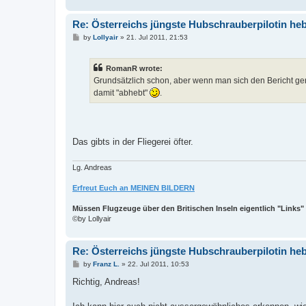
Re: Österreichs jüngste Hubschrauberpilotin heb
P
by
Lollyair
»
21. Jul 2011, 21:53
o
s
t
RomanR wrote:
Grundsätzlich schon, aber wenn man sich den Bericht gen
damit "abhebt"
.
Das gibts in der Fliegerei öfter.
Lg. Andreas
Erfreut Euch an MEINEN BILDERN
Müssen Flugzeuge über den Britischen Inseln eigentlich "Links"
©by Lollyair
Re: Österreichs jüngste Hubschrauberpilotin heb
P
by
Franz L.
»
22. Jul 2011, 10:53
o
s
Richtig, Andreas!
t