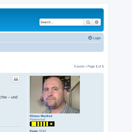
Search
Advanced search
Login
9 posts • Page
1
of
1
chte – und
Klimes Manfred
Flottenchef
Posts:
5747