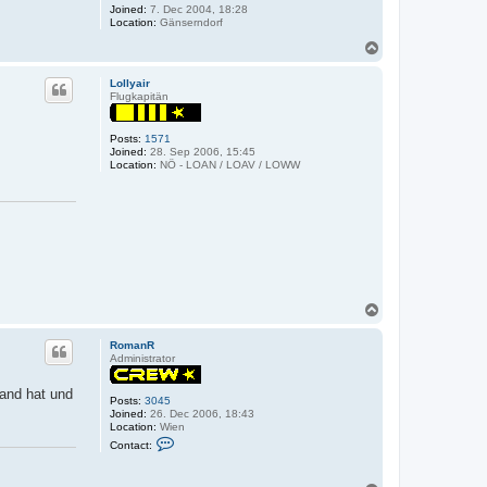
Joined:
7. Dec 2004, 18:28
Location:
Gänserndorf
T
o
p
Lollyair
Flugkapitän
Posts:
1571
Joined:
28. Sep 2006, 15:45
Location:
NÖ - LOAN / LOAV / LOWW
T
o
p
RomanR
Administrator
Hand hat und
Posts:
3045
Joined:
26. Dec 2006, 18:43
Location:
Wien
C
Contact:
o
n
t