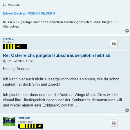
Lg. Andreas
Erfreut Euch an MEINEN BILDERN
Müssen Flugzeuge über den Britischen Inseln eigentlich "Links" fliegen ???
©by Lollyair
Franz L.
Funker
Re: Österreichs jüngste Hubschrauberpilotin hebt ab
P
22. Jul 2011, 10:53
o
s
Richtig, Andreas!
t
Ich kann hier auch nicht aussergewöhnliches erkennen, wie du schon
sagtest, ist doch Sinn und Zweck!
Ich glaube eher dass uns hier die Austrian Wings Media Crew wieder
einmal ihre Überlegenheit gegenüber der Konkurrenz demonstrieren will
und wieder einmal eine Exklusiv-Story hat....
TWA/VIE
Flottenchef