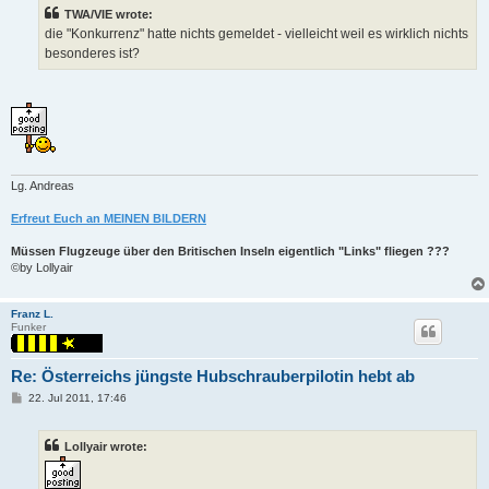
t
TWA/VIE wrote:
die "Konkurrenz" hatte nichts gemeldet - vielleicht weil es wirklich nichts
besonderes ist?
Lg. Andreas
Erfreut Euch an MEINEN BILDERN
Müssen Flugzeuge über den Britischen Inseln eigentlich "Links" fliegen ???
©by Lollyair
Franz L.
Funker
Re: Österreichs jüngste Hubschrauberpilotin hebt ab
P
22. Jul 2011, 17:46
o
s
t
Lollyair wrote: