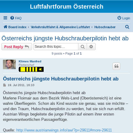
Luftfahrtforum Österreich
FAQ
Login
S
Board index
Verkehrsluftfahrt & Allgemeine Luftfahrt
Hubschrauber
e
Österreichs jüngste Hubschrauberpilotin hebt ab
a
Search
Advanced search
Post Reply
r
9 posts • Page
1
of
1
c
Klimes Manfred
h
Flottenchef
Österreichs jüngste Hubschrauberpilotin hebt ab
P
19. Jul 2011, 16:10
o
s
Österreichs jüngste Hubschrauberpilotin hebt ab
t
Marlene Floimair aus dem Bezirk Wels-Land (Oberösterreich) ist eine
wahre Überfliegerin. Schon als Kind wusste sie genau, was sie möchte –
und den Traum, Hubschrauberpilotin zu werden, hat sie sich nun erfüllt.
Austrian Wings begleitete die junge Pilotin auf einem ihrer ersten
eigenverantwortlichen Passagierflüge.
Quelle:
http://www.austrianwings.info/aw/?p=29611#more-29611