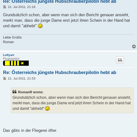
Re: Österreichs jüngste Hubschrauberpilotin hebt ab
P
21. Jul 2011, 21:16
o
s
Grundsätzlich schon, aber wenn man sich den Bericht genauer ansieht,
t
merkt man, dass die junge Dame erst jetzt ihren Schein in der Hand hat
und damit "abhebt"
.
Liebe Grüße
Roman
Lollyair
Flugkapitän
Re: Österreichs jüngste Hubschrauberpilotin hebt ab
P
21. Jul 2011, 21:53
o
s
t
RomanR wrote:
Grundsätzlich schon, aber wenn man sich den Bericht genauer ansieht,
merkt man, dass die junge Dame erst jetzt ihren Schein in der Hand hat
und damit "abhebt"
.
Das gibts in der Fliegerei öfter.