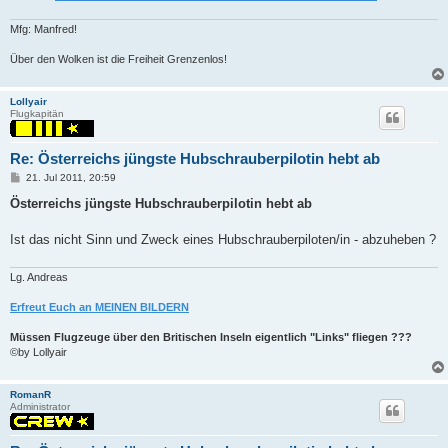
Mfg: Manfred!
Über den Wolken ist die Freiheit Grenzenlos!
Lollyair
Flugkapitän
Re: Österreichs jüngste Hubschrauberpilotin hebt ab
P
21. Jul 2011, 20:59
o
s
Österreichs jüngste Hubschrauberpilotin hebt ab
t
Ist das nicht Sinn und Zweck eines Hubschrauberpiloten/in - abzuheben ?
Lg. Andreas
Erfreut Euch an MEINEN BILDERN
Müssen Flugzeuge über den Britischen Inseln eigentlich "Links" fliegen ???
©by Lollyair
RomanR
Administrator