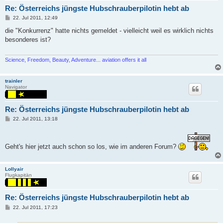
Re: Österreichs jüngste Hubschrauberpilotin hebt ab
P
22. Jul 2011, 12:49
o
s
die "Konkurrenz" hatte nichts gemeldet - vielleicht weil es wirklich nichts
t
besonderes ist?
Science, Freedom, Beauty, Adventure... aviation offers it all
trainler
Navigator
Re: Österreichs jüngste Hubschrauberpilotin hebt ab
P
22. Jul 2011, 13:18
o
s
t
Geht's hier jetzt auch schon so los, wie im anderen Forum?
Lollyair
Flugkapitän
Re: Österreichs jüngste Hubschrauberpilotin hebt ab
P
22. Jul 2011, 17:23
o
s