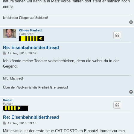
natura sehen will kann ja in Matz vorbei fahren dort steht er nämlich noch
immer
Ich bin der Flieger auf Schiene!
Klimes Manfred
Flottenchef
Re: Eisenbahnbilderthread
P
17. Aug 2010, 20:59
o
s
Ich könnte meine Tochter vorbeischicken, denn die wohnt da in der
t
Gegend!
Mfg: Manfred!
Über den Wolken ist die Freiheit Grenzenlos!
Railjet
Funker
Re: Eisenbahnbilderthread
P
17. Aug 2010, 23:16
o
s
Mittlerweile ist der erste neue CAT DOSTO im Einsatz! Immer zur min.
t