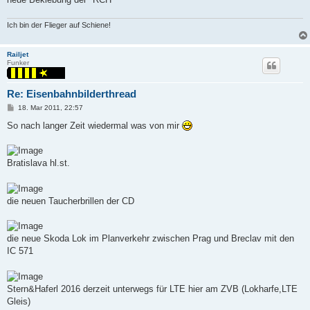
Ich bin der Flieger auf Schiene!
Railjet
Funker
Re: Eisenbahnbilderthread
P
18. Mar 2011, 22:57
o
s
So nach langer Zeit wiedermal was von mir
t
Bratislava hl.st.
die neuen Taucherbrillen der CD
die neue Skoda Lok im Planverkehr zwischen Prag und Breclav mit den
IC 571
Stern&Haferl 2016 derzeit unterwegs für LTE hier am ZVB (Lokharfe,LTE
Gleis)