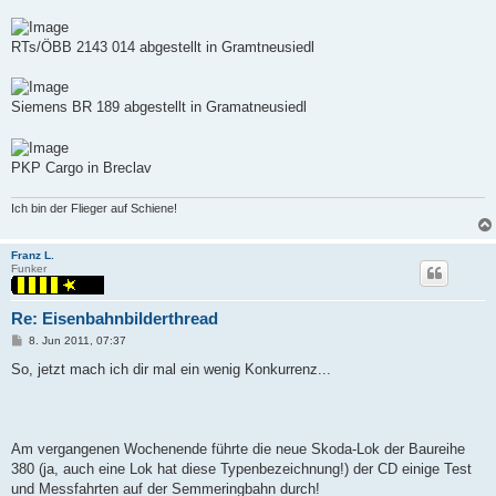
RTs/ÖBB 2143 014 abgestellt in Gramtneusiedl
Siemens BR 189 abgestellt in Gramatneusiedl
PKP Cargo in Breclav
Ich bin der Flieger auf Schiene!
Franz L.
Funker
Re: Eisenbahnbilderthread
P
8. Jun 2011, 07:37
o
s
So, jetzt mach ich dir mal ein wenig Konkurrenz...
t
Am vergangenen Wochenende führte die neue Skoda-Lok der Baureihe
380 (ja, auch eine Lok hat diese Typenbezeichnung!) der CD einige Test
und Messfahrten auf der Semmeringbahn durch!