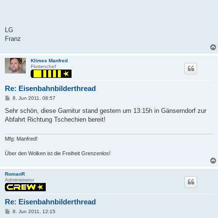
LG
Franz
Klimes Manfred
Flottenchef
Re: Eisenbahnbilderthread
P
8. Jun 2011, 08:57
o
s
Sehr schön, diese Garnitur stand gestern um 13:15h in Gänserndorf zur
t
Abfahrt Richtung Tschechien bereit!
Mfg: Manfred!
Über den Wolken ist die Freiheit Grenzenlos!
RomanR
Administrator
Re: Eisenbahnbilderthread
P
8. Jun 2011, 12:15
o