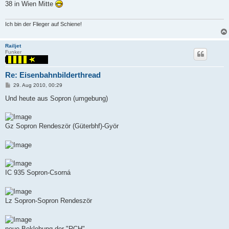
38 in Wien Mitte
Ich bin der Flieger auf Schiene!
Railjet
Funker
Re: Eisenbahnbilderthread
P
29. Aug 2010, 00:29
o
s
Und heute aus Sopron (umgebung)
t
Gz Sopron Rendeször (Güterbhf)-Györ
IC 935 Sopron-Csorná
Lz Sopron-Sopron Rendeször
neue Beklebung der "RCH"