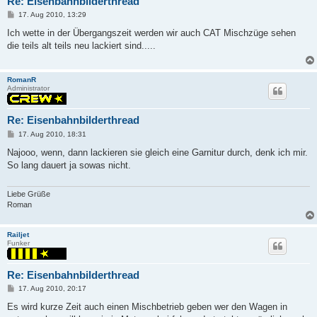
Re: Eisenbahnbilderthread
P
17. Aug 2010, 13:29
o
s
Ich wette in der Übergangszeit werden wir auch CAT Mischzüge sehen
t
die teils alt teils neu lackiert sind.....
RomanR
Administrator
Re: Eisenbahnbilderthread
P
17. Aug 2010, 18:31
o
s
Najooo, wenn, dann lackieren sie gleich eine Garnitur durch, denk ich mir.
t
So lang dauert ja sowas nicht.
Liebe Grüße
Roman
Railjet
Funker
Re: Eisenbahnbilderthread
P
17. Aug 2010, 20:17
o
s
Es wird kurze Zeit auch einen Mischbetrieb geben wer den Wagen in
t