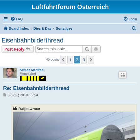
Luftfahrtforum Österreich
FAQ
Login
S
Board index
Dies & Das
Sonstiges
e
Eisenbahnbilderthread
a
Search
Advanced search
Post Reply
r
c
1
2
3
Previous
Next
45 posts
h
Klimes Manfred
Flottenchef
Re: Eisenbahnbilderthread
P
17. Aug 2010, 02:04
o
s
t
Railjet wrote: