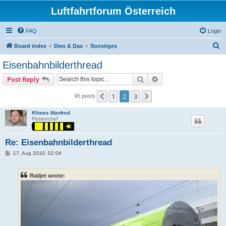
Luftfahrtforum Österreich
FAQ
Login
S
Board index
Dies & Das
Sonstiges
e
Eisenbahnbilderthread
a
Search
Advanced search
Post Reply
r
c
1
2
3
Previous
Next
45 posts
h
Klimes Manfred
Flottenchef
Re: Eisenbahnbilderthread
P
17. Aug 2010, 02:04
o
s
t
Railjet wrote: