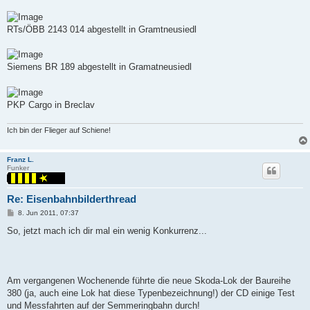
RTs/ÖBB 2143 014 abgestellt in Gramtneusiedl
Siemens BR 189 abgestellt in Gramatneusiedl
PKP Cargo in Breclav
Ich bin der Flieger auf Schiene!
Franz L.
Funker
Re: Eisenbahnbilderthread
P
8. Jun 2011, 07:37
o
s
So, jetzt mach ich dir mal ein wenig Konkurrenz...
t
Am vergangenen Wochenende führte die neue Skoda-Lok der Baureihe
380 (ja, auch eine Lok hat diese Typenbezeichnung!) der CD einige Test
und Messfahrten auf der Semmeringbahn durch!