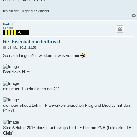
Ich bin der Flieger auf Schiene!
Railjet
Funker
Re: Eisenbahnbilderthread
P
18. Mar 2011, 22:57
o
s
So nach langer Zeit wiedermal was von mir
t
Bratislava hl.st.
die neuen Taucherbrillen der CD
die neue Skoda Lok im Planverkehr zwischen Prag und Breclav mit den
IC 571
Stern&Haferl 2016 derzeit unterwegs für LTE hier am ZVB (Lokharfe,LTE
Gleis)