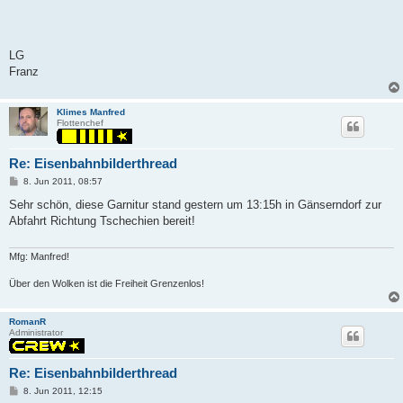
LG
Franz
Klimes Manfred
Flottenchef
Re: Eisenbahnbilderthread
P
8. Jun 2011, 08:57
o
s
Sehr schön, diese Garnitur stand gestern um 13:15h in Gänserndorf zur
t
Abfahrt Richtung Tschechien bereit!
Mfg: Manfred!
Über den Wolken ist die Freiheit Grenzenlos!
RomanR
Administrator
Re: Eisenbahnbilderthread
P
8. Jun 2011, 12:15
o