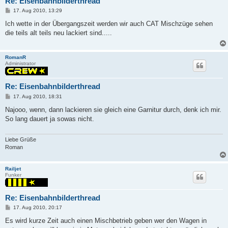
Re: Eisenbahnbilderthread
P
17. Aug 2010, 13:29
o
s
Ich wette in der Übergangszeit werden wir auch CAT Mischzüge sehen
t
die teils alt teils neu lackiert sind.....
RomanR
Administrator
Re: Eisenbahnbilderthread
P
17. Aug 2010, 18:31
o
s
Najooo, wenn, dann lackieren sie gleich eine Garnitur durch, denk ich mir.
t
So lang dauert ja sowas nicht.
Liebe Grüße
Roman
Railjet
Funker
Re: Eisenbahnbilderthread
P
17. Aug 2010, 20:17
o
s
Es wird kurze Zeit auch einen Mischbetrieb geben wer den Wagen in
t