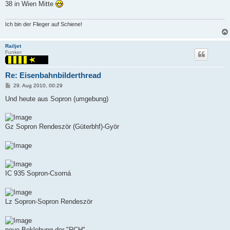
38 in Wien Mitte
Ich bin der Flieger auf Schiene!
Railjet
Funker
Re: Eisenbahnbilderthread
P
29. Aug 2010, 00:29
o
s
Und heute aus Sopron (umgebung)
t
Gz Sopron Rendeször (Güterbhf)-Györ
IC 935 Sopron-Csorná
Lz Sopron-Sopron Rendeször
neue Beklebung der "RCH"