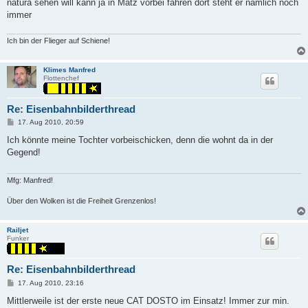
natura sehen will kann ja in Matz vorbei fahren dort steht er nämlich noch
immer
Ich bin der Flieger auf Schiene!
Klimes Manfred
Flottenchef
Re: Eisenbahnbilderthread
P
17. Aug 2010, 20:59
o
s
Ich könnte meine Tochter vorbeischicken, denn die wohnt da in der
t
Gegend!
Mfg: Manfred!
Über den Wolken ist die Freiheit Grenzenlos!
Railjet
Funker
Re: Eisenbahnbilderthread
P
17. Aug 2010, 23:16
o
s
Mittlerweile ist der erste neue CAT DOSTO im Einsatz! Immer zur min.
t