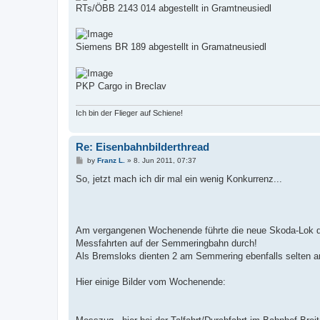
RTs/ÖBB 2143 014 abgestellt in Gramtneusiedl
Siemens BR 189 abgestellt in Gramatneusiedl
PKP Cargo in Breclav
Ich bin der Flieger auf Schiene!
Re: Eisenbahnbilderthread
P
by
Franz L.
»
8. Jun 2011, 07:37
o
s
So, jetzt mach ich dir mal ein wenig Konkurrenz...
t
Am vergangenen Wochenende führte die neue Skoda-Lok der
Messfahrten auf der Semmeringbahn durch!
Als Bremsloks dienten 2 am Semmering ebenfalls selten a
Hier einige Bilder vom Wochenende: