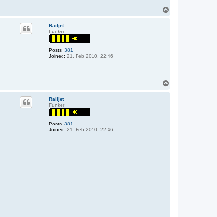
T
o
p
Railjet
Funker
Posts:
381
Joined:
21. Feb 2010, 22:46
T
o
p
Railjet
Funker
Posts:
381
Joined:
21. Feb 2010, 22:46