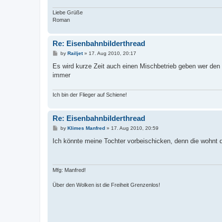
Liebe Grüße
Roman
Re: Eisenbahnbilderthread
P
by
Railjet
»
17. Aug 2010, 20:17
o
s
Es wird kurze Zeit auch einen Mischbetrieb geben wer den W
t
immer
Ich bin der Flieger auf Schiene!
Re: Eisenbahnbilderthread
P
by
Klimes Manfred
»
17. Aug 2010, 20:59
o
s
Ich könnte meine Tochter vorbeischicken, denn die wohnt 
t
Mfg: Manfred!
Über den Wolken ist die Freiheit Grenzenlos!