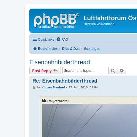
Luftfahrtforum Ös
Herzlich Willkommen!
Quick links
FAQ
Board index
Dies & Das
Sonstiges
Eisenbahnbilderthread
Search
Advanc
Post Reply
Re: Eisenbahnbilderthread
P
by
Klimes Manfred
»
17. Aug 2010, 02:04
o
s
t
Railjet wrote: