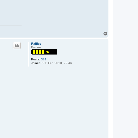
T
o
p
Railjet
Funker
Posts:
381
Joined:
21. Feb 2010, 22:46