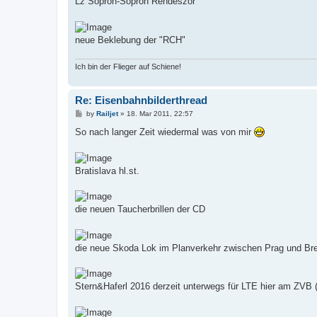
Lz Sopron-Sopron Rendeször
neue Beklebung der "RCH"
Ich bin der Flieger auf Schiene!
Re: Eisenbahnbilderthread
P
by
Railjet
»
18. Mar 2011, 22:57
o
s
So nach langer Zeit wiedermal was von mir
t
Bratislava hl.st.
die neuen Taucherbrillen der CD
die neue Skoda Lok im Planverkehr zwischen Prag und Bre
Stern&Haferl 2016 derzeit unterwegs für LTE hier am ZVB 