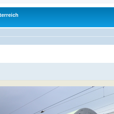
terreich
ed search