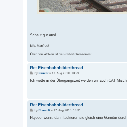
Schaut gut aus!
Mfg: Manfred!
Über den Wolken ist die Freiheit Grenzenlos!
Re: Eisenbahnbilderthread
P
by
trainler
»
17. Aug 2010, 13:29
o
s
Ich wette in der Übergangszeit werden wir auch CAT Mischzüg
t
Re: Eisenbahnbilderthread
P
by
RomanR
»
17. Aug 2010, 18:31
o
s
Najooo, wenn, dann lackieren sie gleich eine Garnitur durch
t