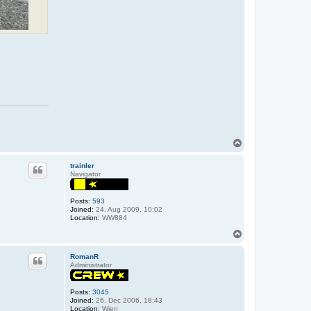
T
o
p
trainler
Navigator
Posts:
593
Joined:
24. Aug 2009, 10:02
Location:
WW884
T
o
p
RomanR
Administrator
Posts:
3045
Joined:
26. Dec 2006, 18:43
Location:
Wien