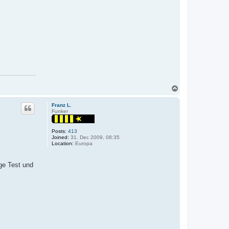
T
o
p
Franz L.
Funker
Posts:
413
Joined:
31. Dec 2009, 08:35
Location:
Europa
ge Test und