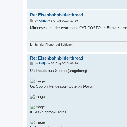
Re: Eisenbahnbilderthread
P
by
Railjet
»
17. Aug 2010, 23:16
o
s
Mittlerweile ist der erste neue CAT DOSTO im Einsatz! Im
t
Ich bin der Flieger auf Schiene!
Re: Eisenbahnbilderthread
P
by
Railjet
»
29. Aug 2010, 00:29
o
s
Und heute aus Sopron (umgebung)
t
Gz Sopron Rendeször (Güterbhf)-Györ
IC 935 Sopron-Csorná