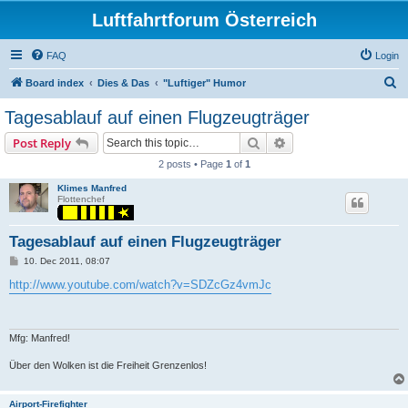
Luftfahrtforum Österreich
FAQ
Login
S
Board index
Dies & Das
"Luftiger" Humor
e
Tagesablauf auf einen Flugzeugträger
a
Search
Advanced search
Post Reply
r
2 posts • Page
1
of
1
c
Klimes Manfred
h
Flottenchef
Tagesablauf auf einen Flugzeugträger
P
10. Dec 2011, 08:07
o
s
http://www.youtube.com/watch?v=SDZcGz4vmJc
t
Mfg: Manfred!
Über den Wolken ist die Freiheit Grenzenlos!
Airport-Firefighter