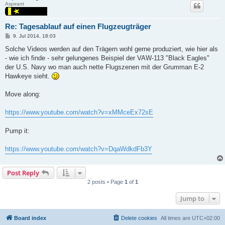
Aspirant
Re: Tagesablauf auf einen Flugzeugträger
P
9. Jul 2014, 18:03
o
s
Solche Videos werden auf den Trägern wohl gerne produziert, wie hier als
t
- wie ich finde - sehr gelungenes Beispiel der VAW-113 "Black Eagles"
der U.S. Navy wo man auch nette Flugszenen mit der Grumman E-2
Hawkeye sieht.
Move along:
https://www.youtube.com/watch?v=xMMceEx72sE
Pump it:
https://www.youtube.com/watch?v=DqaWdkdFb3Y
Post Reply
2 posts • Page
1
of
1
Jump to
Board index
Delete cookies
All times are
UTC+02:00