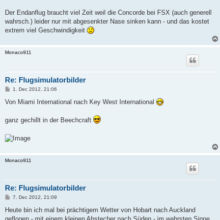
Der Endanflug braucht viel Zeit weil die Concorde bei FSX (auch generell
wahrsch.) leider nur mit abgesenkter Nase sinken kann - und das kostet
extrem viel Geschwindigkeit
Monaco911
Re: Flugsimulatorbilder
P
1. Dec 2012, 21:06
o
s
Von Miami International nach Key West International
t
ganz gechillt in der Beechcraft
Monaco911
Re: Flugsimulatorbilder
P
7. Dec 2012, 21:09
o
s
Heute bin ich mal bei prächtigem Wetter von Hobart nach Auckland
t
geflogen - mit einem kleinen Abstecher nach Süden - im wahrsten Sinne