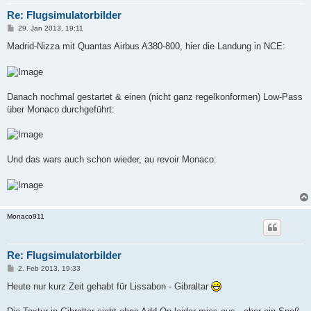
Re: Flugsimulatorbilder
P
29. Jan 2013, 19:11
o
s
Madrid-Nizza mit Quantas Airbus A380-800, hier die Landung in NCE:
t
Danach nochmal gestartet & einen (nicht ganz regelkonformen) Low-Pass
über Monaco durchgeführt:
Und das wars auch schon wieder, au revoir Monaco:
Monaco911
Re: Flugsimulatorbilder
P
2. Feb 2013, 19:33
o
s
Heute nur kurz Zeit gehabt für Lissabon - Gibraltar
t