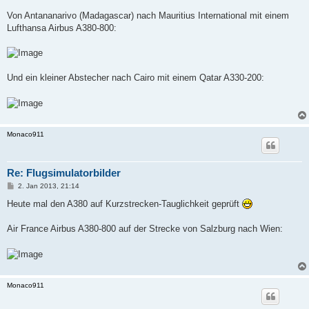
Von Antananarivo (Madagascar) nach Mauritius International mit einem
Lufthansa Airbus A380-800:
Und ein kleiner Abstecher nach Cairo mit einem Qatar A330-200:
Monaco911
Re: Flugsimulatorbilder
P
2. Jan 2013, 21:14
o
s
Heute mal den A380 auf Kurzstrecken-Tauglichkeit geprüft
t
Air France Airbus A380-800 auf der Strecke von Salzburg nach Wien:
Monaco911