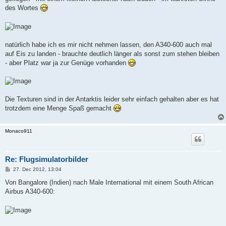
des Wortes
natürlich habe ich es mir nicht nehmen lassen, den A340-600 auch mal
auf Eis zu landen - brauchte deutlich länger als sonst zum stehen bleiben
- aber Platz war ja zur Genüge vorhanden
Die Texturen sind in der Antarktis leider sehr einfach gehalten aber es hat
trotzdem eine Menge Spaß gemacht
Monaco911
Re: Flugsimulatorbilder
P
27. Dec 2012, 13:04
o
s
Von Bangalore (Indien) nach Male International mit einem South African
t
Airbus A340-600: