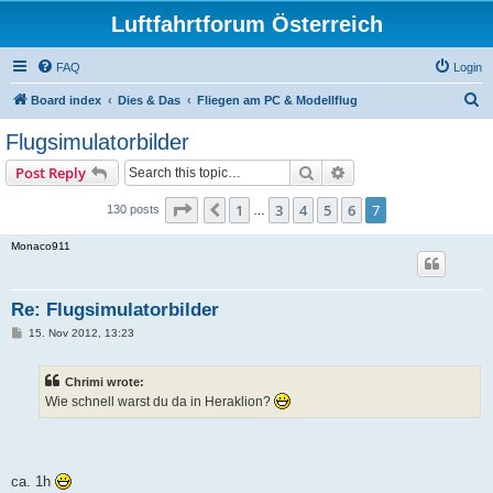
Luftfahrtforum Österreich
FAQ
Login
S
Board index
Dies & Das
Fliegen am PC & Modellflug
e
Flugsimulatorbilder
a
Search
Advanced search
Post Reply
r
c
Page
7
of
7
1
3
4
5
6
7
Previous
130 posts
…
h
Monaco911
Re: Flugsimulatorbilder
P
15. Nov 2012, 13:23
o
s
t
Chrimi wrote:
Wie schnell warst du da in Heraklion?
ca. 1h