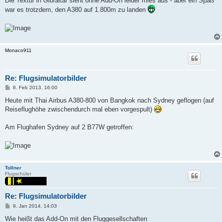
Die Textur in Gibraltar sieht ohne Add-On leider mies aus - aber ein Spaß
war es trotzdem, den A380 auf 1.800m zu landen
Monaco911
Re: Flugsimulatorbilder
P
8. Feb 2013, 16:00
o
s
Heute mit Thai Airbus A380-800 von Bangkok nach Sydney geflogen (auf
t
Reiseflughöhe zwischendurch mal eben vorgespult)
Am Flughafen Sydney auf 2 B77W getroffen:
Tollner
Flugschüler
Re: Flugsimulatorbilder
P
9. Jan 2014, 14:03
o
s
Wie heißt das Add-On mit den Fluggesellschaften