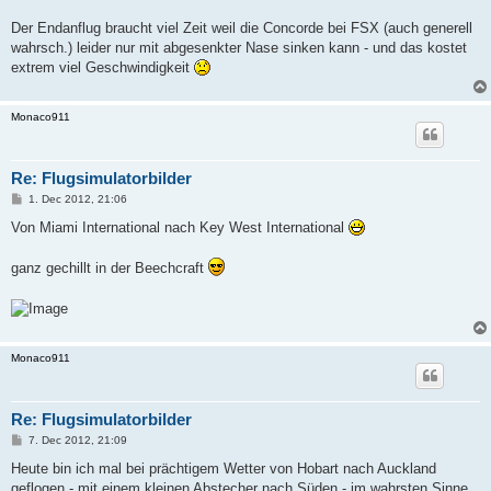
Der Endanflug braucht viel Zeit weil die Concorde bei FSX (auch generell
wahrsch.) leider nur mit abgesenkter Nase sinken kann - und das kostet
extrem viel Geschwindigkeit
Monaco911
Re: Flugsimulatorbilder
P
1. Dec 2012, 21:06
o
s
Von Miami International nach Key West International
t
ganz gechillt in der Beechcraft
Monaco911
Re: Flugsimulatorbilder
P
7. Dec 2012, 21:09
o
s
Heute bin ich mal bei prächtigem Wetter von Hobart nach Auckland
t
geflogen - mit einem kleinen Abstecher nach Süden - im wahrsten Sinne