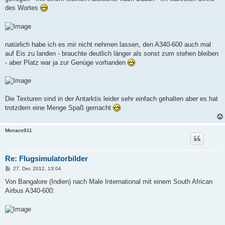
des Wortes
natürlich habe ich es mir nicht nehmen lassen, den A340-600 auch mal
auf Eis zu landen - brauchte deutlich länger als sonst zum stehen bleiben
- aber Platz war ja zur Genüge vorhanden
Die Texturen sind in der Antarktis leider sehr einfach gehalten aber es hat
trotzdem eine Menge Spaß gemacht
Monaco911
Re: Flugsimulatorbilder
P
27. Dec 2012, 13:04
o
s
Von Bangalore (Indien) nach Male International mit einem South African
t
Airbus A340-600: