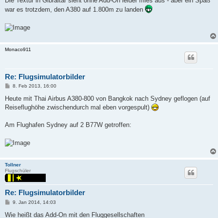
Die Textur in Gibraltar sieht ohne Add-On leider mies aus - aber ein Spaß
war es trotzdem, den A380 auf 1.800m zu landen
Monaco911
Re: Flugsimulatorbilder
P
8. Feb 2013, 16:00
o
s
Heute mit Thai Airbus A380-800 von Bangkok nach Sydney geflogen (auf
t
Reiseflughöhe zwischendurch mal eben vorgespult)
Am Flughafen Sydney auf 2 B77W getroffen:
Tollner
Flugschüler
Re: Flugsimulatorbilder
P
9. Jan 2014, 14:03
o
s
Wie heißt das Add-On mit den Fluggesellschaften