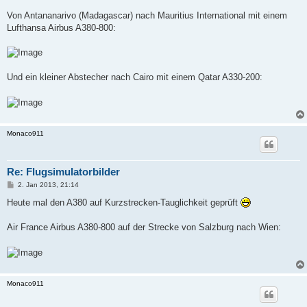
Von Antananarivo (Madagascar) nach Mauritius International mit einem
Lufthansa Airbus A380-800:
Und ein kleiner Abstecher nach Cairo mit einem Qatar A330-200:
Monaco911
Re: Flugsimulatorbilder
P
2. Jan 2013, 21:14
o
s
Heute mal den A380 auf Kurzstrecken-Tauglichkeit geprüft
t
Air France Airbus A380-800 auf der Strecke von Salzburg nach Wien:
Monaco911