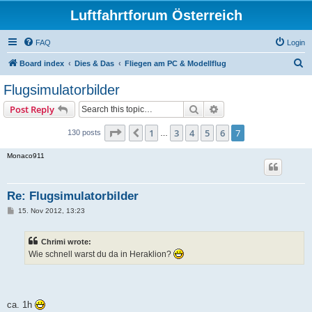
Luftfahrtforum Österreich
FAQ
Login
S
Board index
Dies & Das
Fliegen am PC & Modellflug
e
Flugsimulatorbilder
a
Search
Advanced search
Post Reply
r
c
Page
7
of
7
1
3
4
5
6
7
Previous
130 posts
…
h
Monaco911
Re: Flugsimulatorbilder
P
15. Nov 2012, 13:23
o
s
t
Chrimi wrote:
Wie schnell warst du da in Heraklion?
ca. 1h