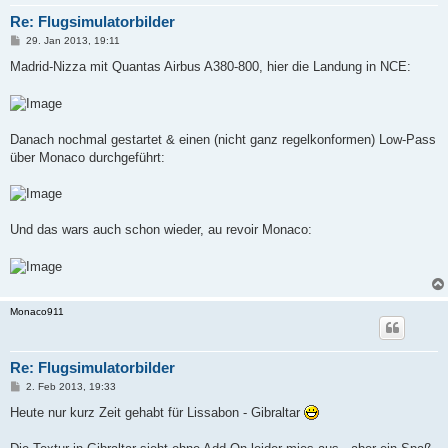
Re: Flugsimulatorbilder
P
29. Jan 2013, 19:11
o
s
Madrid-Nizza mit Quantas Airbus A380-800, hier die Landung in NCE:
t
Danach nochmal gestartet & einen (nicht ganz regelkonformen) Low-Pass
über Monaco durchgeführt:
Und das wars auch schon wieder, au revoir Monaco:
Monaco911
Re: Flugsimulatorbilder
P
2. Feb 2013, 19:33
o
s
Heute nur kurz Zeit gehabt für Lissabon - Gibraltar
t