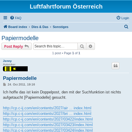
Luftfahrtforum Österreich
FAQ
Login
S
Board index
Dies & Das
Sonstiges
e
Papiermodelle
a
Search
Advanced search
Post Reply
r
1 post • Page
1
of
1
c
Jenny
h
Avioniker
Papiermodelle
P
24. Oct 2011, 19:16
o
s
Ich hoffe das ist kein Doppelpost, den mit der Suchfunktion ist nichts
t
aufgetaucht [Papiermodelle] gesucht.
http://cp.c-ij.com/en/contents/2027/air ... index.html
http://cp.c-ij.com/en/contents/2027/bri ... index.html
http://cp.c-ij.com/en/contents/2027/03422/index.html
http://cp.c-ij.com/en/contents/2027/03423/index.html
http://cp.c-ij.com/en/contents/2027/03424/index.html