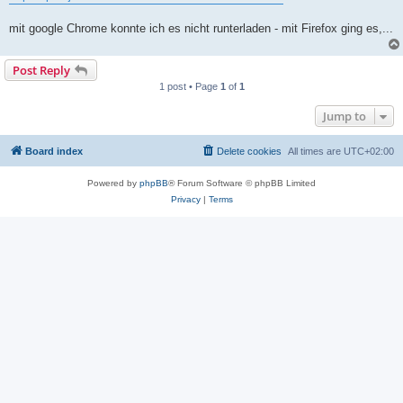
mit google Chrome konnte ich es nicht runterladen - mit Firefox ging es,...
Post Reply
1 post • Page
1
of
1
Jump to
Board index
Delete cookies
All times are
UTC+02:00
Powered by
phpBB
® Forum Software © phpBB Limited
Privacy
|
Terms