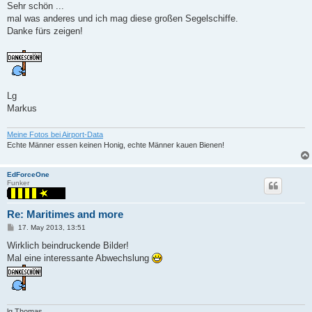
s
Sehr schön ...
t
mal was anderes und ich mag diese großen Segelschiffe.
Danke fürs zeigen!
Lg
Markus
Meine Fotos bei Airport-Data
Echte Männer essen keinen Honig, echte Männer kauen Bienen!
EdForceOne
Funker
Re: Maritimes and more
P
17. May 2013, 13:51
o
s
Wirklich beindruckende Bilder!
t
Mal eine interessante Abwechslung
lg Thomas