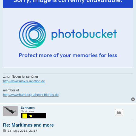
...nur fliegen ist schöner
http://www.maxis-aviation.de
member of
http://www.hamburg-airport-friends.de
Echnaton
Navigator
Re: Maritimes and more
P
15. May 2013, 21:17
o