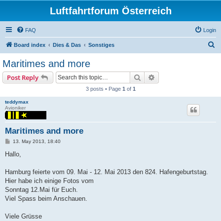
Luftfahrtforum Österreich
FAQ
Login
S
Board index
Dies & Das
Sonstiges
e
Maritimes and more
a
Search
Advanced search
Post Reply
r
3 posts • Page
1
of
1
c
teddymax
h
Avioniker
Maritimes and more
P
13. May 2013, 18:40
o
s
Hallo,
t
Hamburg feierte vom 09. Mai - 12. Mai 2013 den 824. Hafengeburtstag.
Hier habe ich einige Fotos vom
Sonntag 12.Mai für Euch.
Viel Spass beim Anschauen.
Viele Grüsse