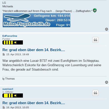
LG
Michaela
"Herzlich willkommen auf Ihrem Flug nach ... (lange Pause) ... Zielflughafen."
EdForceOne
Funker
Re: grad eben über dem 14. Bezirk....
P
15. Apr 2013, 19:49
o
s
War angeblich eine Luxair B737 mit zwei Eurofightern im Schlepptau.
t
Wahrscheinlich Eskorte für den Großherzog von Luxemburg und seine
Frau, die gerade auf Staatsbesuch sind.
lg Thomas
sunriserl
1. Offizier
Re: grad eben über dem 14. Bezirk....
P
16. Apr 2013, 10:05