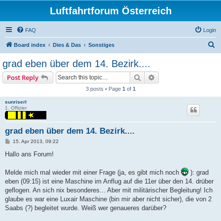
Luftfahrtforum Österreich
FAQ
Login
S
Board index
Dies & Das
Sonstiges
e
grad eben über dem 14. Bezirk....
a
Search
Advanced search
Post Reply
r
3 posts • Page
1
of
1
c
sunriserl
h
1. Offizier
grad eben über dem 14. Bezirk....
P
15. Apr 2013, 09:22
o
s
Hallo ans Forum!
t
Melde mich mal wieder mit einer Frage (ja, es gibt mich noch
): grad
eben (09:15) ist eine Maschine im Anflug auf die 11er über den 14. drüber
geflogen. An sich nix besonderes... Aber mit militärischer Begleitung! Ich
glaube es war eine Luxair Maschine (bin mir aber nicht sicher), die von 2
Saabs (?) begleitet wurde. Weiß wer genaueres darüber?