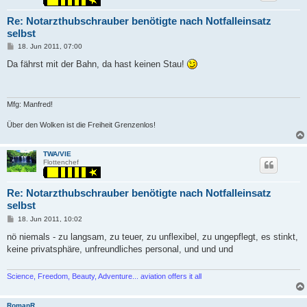
Re: Notarzthubschrauber benötigte nach Notfalleinsatz
selbst
P
18. Jun 2011, 07:00
o
s
Da fährst mit der Bahn, da hast keinen Stau!
t
Mfg: Manfred!
Über den Wolken ist die Freiheit Grenzenlos!
TWA/VIE
Flottenchef
Re: Notarzthubschrauber benötigte nach Notfalleinsatz
selbst
P
18. Jun 2011, 10:02
o
s
nö niemals - zu langsam, zu teuer, zu unflexibel, zu ungepflegt, es stinkt,
t
keine privatsphäre, unfreundliches personal, und und und
Science, Freedom, Beauty, Adventure... aviation offers it all
RomanR