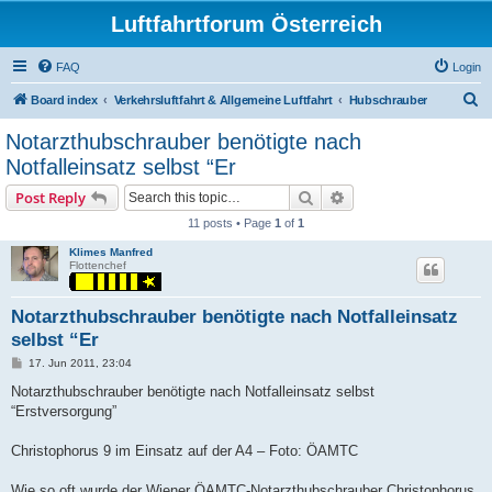
Luftfahrtforum Österreich
FAQ
Login
S
Board index
Verkehrsluftfahrt & Allgemeine Luftfahrt
Hubschrauber
e
Notarzthubschrauber benötigte nach
a
Notfalleinsatz selbst “Er
r
Search
Advanced search
Post Reply
c
11 posts • Page
1
of
1
h
Klimes Manfred
Flottenchef
Notarzthubschrauber benötigte nach Notfalleinsatz
selbst “Er
P
17. Jun 2011, 23:04
o
s
Notarzthubschrauber benötigte nach Notfalleinsatz selbst
t
“Erstversorgung”
Christophorus 9 im Einsatz auf der A4 – Foto: ÖAMTC
Wie so oft wurde der Wiener ÖAMTC-Notarzthubschrauber Christophorus