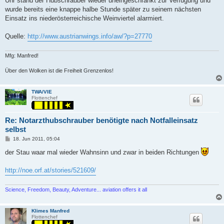
Uhr stand der Hubschrauber wieder uneingeschränkt zur Verfügung und
wurde bereits eine knappe halbe Stunde später zu seinem nächsten
Einsatz ins niederösterreichische Weinviertel alarmiert.
Quelle:
http://www.austrianwings.info/aw/?p=27770
Mfg: Manfred!
Über den Wolken ist die Freiheit Grenzenlos!
TWA/VIE
Flottenchef
Re: Notarzthubschrauber benötigte nach Notfalleinsatz
selbst
P
18. Jun 2011, 05:04
o
s
der Stau waar mal wieder Wahnsinn und zwar in beiden Richtungen
t
http://noe.orf.at/stories/521609/
Science, Freedom, Beauty, Adventure... aviation offers it all
Klimes Manfred
Flottenchef