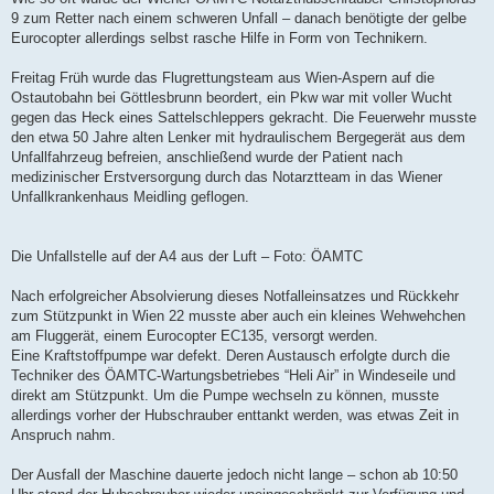
9 zum Retter nach einem schweren Unfall – danach benötigte der gelbe
Eurocopter allerdings selbst rasche Hilfe in Form von Technikern.
Freitag Früh wurde das Flugrettungsteam aus Wien-Aspern auf die
Ostautobahn bei Göttlesbrunn beordert, ein Pkw war mit voller Wucht
gegen das Heck eines Sattelschleppers gekracht. Die Feuerwehr musste
den etwa 50 Jahre alten Lenker mit hydraulischem Bergegerät aus dem
Unfallfahrzeug befreien, anschließend wurde der Patient nach
medizinischer Erstversorgung durch das Notarztteam in das Wiener
Unfallkrankenhaus Meidling geflogen.
Die Unfallstelle auf der A4 aus der Luft – Foto: ÖAMTC
Nach erfolgreicher Absolvierung dieses Notfalleinsatzes und Rückkehr
zum Stützpunkt in Wien 22 musste aber auch ein kleines Wehwehchen
am Fluggerät, einem Eurocopter EC135, versorgt werden.
Eine Kraftstoffpumpe war defekt. Deren Austausch erfolgte durch die
Techniker des ÖAMTC-Wartungsbetriebes “Heli Air” in Windeseile und
direkt am Stützpunkt. Um die Pumpe wechseln zu können, musste
allerdings vorher der Hubschrauber enttankt werden, was etwas Zeit in
Anspruch nahm.
Der Ausfall der Maschine dauerte jedoch nicht lange – schon ab 10:50