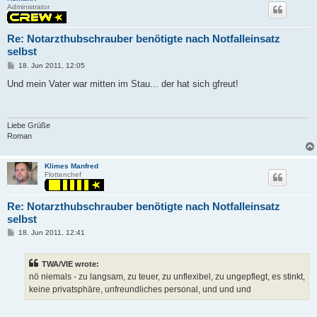
Administrator
Re: Notarzthubschrauber benötigte nach Notfalleinsatz
selbst
P
18. Jun 2011, 12:05
o
s
Und mein Vater war mitten im Stau... der hat sich gfreut!
t
Liebe Grüße
Roman
Klimes Manfred
Flottenchef
Re: Notarzthubschrauber benötigte nach Notfalleinsatz
selbst
P
18. Jun 2011, 12:41
o
s
t
TWA/VIE wrote:
nö niemals - zu langsam, zu teuer, zu unflexibel, zu ungepflegt, es stinkt,
keine privatsphäre, unfreundliches personal, und und und