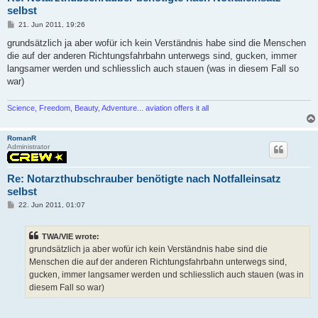
selbst
P
21. Jun 2011, 19:26
o
s
grundsätzlich ja aber wofür ich kein Verständnis habe sind die Menschen
t
die auf der anderen Richtungsfahrbahn unterwegs sind, gucken, immer
langsamer werden und schliesslich auch stauen (was in diesem Fall so
war)
Science, Freedom, Beauty, Adventure... aviation offers it all
RomanR
Administrator
Re: Notarzthubschrauber benötigte nach Notfalleinsatz
selbst
P
22. Jun 2011, 01:07
o
s
t
TWA/VIE wrote:
grundsätzlich ja aber wofür ich kein Verständnis habe sind die
Menschen die auf der anderen Richtungsfahrbahn unterwegs sind,
gucken, immer langsamer werden und schliesslich auch stauen (was in
diesem Fall so war)