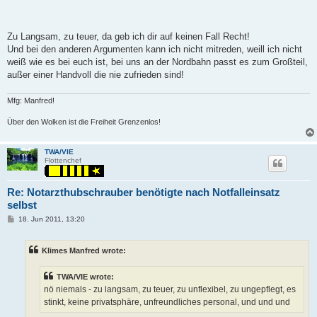
Zu Langsam, zu teuer, da geb ich dir auf keinen Fall Recht!
Und bei den anderen Argumenten kann ich nicht mitreden, weill ich nicht
weiß wie es bei euch ist, bei uns an der Nordbahn passt es zum Großteil,
außer einer Handvoll die nie zufrieden sind!
Mfg: Manfred!
Über den Wolken ist die Freiheit Grenzenlos!
TWA/VIE
Flottenchef
Re: Notarzthubschrauber benötigte nach Notfalleinsatz
selbst
P
18. Jun 2011, 13:20
o
s
t
Klimes Manfred wrote:
TWA/VIE wrote:
nö niemals - zu langsam, zu teuer, zu unflexibel, zu ungepflegt, es
stinkt, keine privatsphäre, unfreundliches personal, und und und