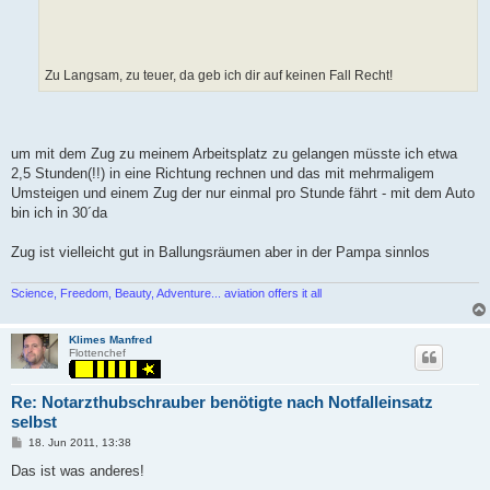
Zu Langsam, zu teuer, da geb ich dir auf keinen Fall Recht!
um mit dem Zug zu meinem Arbeitsplatz zu gelangen müsste ich etwa
2,5 Stunden(!!) in eine Richtung rechnen und das mit mehrmaligem
Umsteigen und einem Zug der nur einmal pro Stunde fährt - mit dem Auto
bin ich in 30´da
Zug ist vielleicht gut in Ballungsräumen aber in der Pampa sinnlos
Science, Freedom, Beauty, Adventure... aviation offers it all
Klimes Manfred
Flottenchef
Re: Notarzthubschrauber benötigte nach Notfalleinsatz
selbst
P
18. Jun 2011, 13:38
o
s
Das ist was anderes!
t