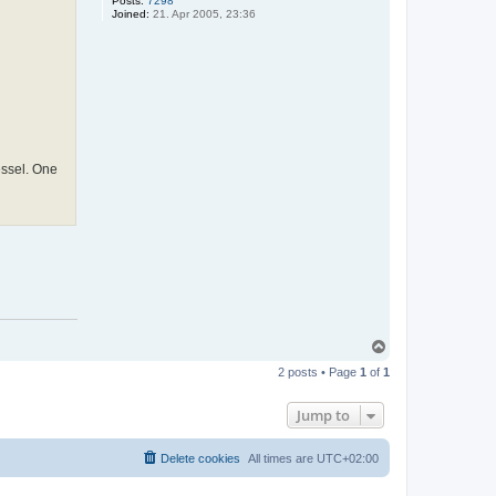
Posts:
7298
Joined:
21. Apr 2005, 23:36
essel. One
T
o
2 posts • Page
1
of
1
p
Jump to
Delete cookies
All times are
UTC+02:00