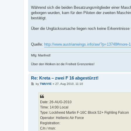
Während sich die beiden Besatzungsmitglieder einer Maschi
geborgen wurden, kam für den Piloten der zweiten Maschine 
bestätigt.
Über die Unglücksursache liegen noch keine Erkenntnisse 
Quelle:
http://www.austrianwings.info/aw/?p=13748#more-
Mfg: Manfred!
Über den Wolken ist die Freiheit Grenzenlos!
Re: Kreta – zwei F 16 abgestürzt!
P
by
TWA/VIE
»
27. Aug 2010, 11:10
o
s
t
Date: 26-AUG-2010
Time: 14:00 Local
Type: Lockheed Martin F-16C Block 52+ Fighting Falcon
Operator: Hellenic Air Force
Registration:
C/n / msn: