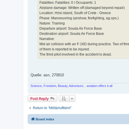
Fatalities: Fatalities: 0 / Occupants: 1
Airplane damage: Written off (damaged beyond repair)
Location: Hrisi island, South of Crete - Greece
Phase: Manoeuvring (airshow, firefighting, ag.ops.)
Nature: Training
Departure airport: Souda Air Force Base
Destination airport: Souda Air Force Base
Narrative:
Mid air collision with an F-16D during practice. Two of t
of them is reported to be injured.
The third pilot involved in the accident is dead.
Quelle: asn, 270810
Science, Freedom, Beauty, Adventure... aviation offers it all
Post Reply
Return to “Militärluftfahrt”
Board index