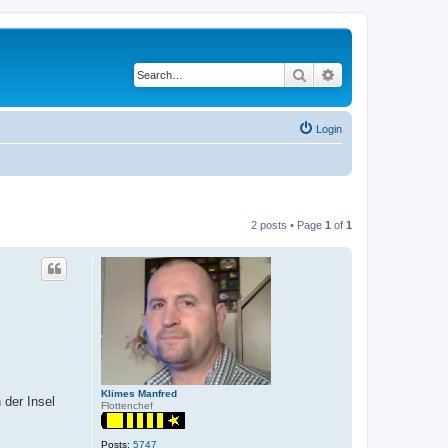
Search
Advanced search
Login
2 posts • Page
1
of
1
Klimes Manfred
 der Insel
Flottenchef
Posts:
5747