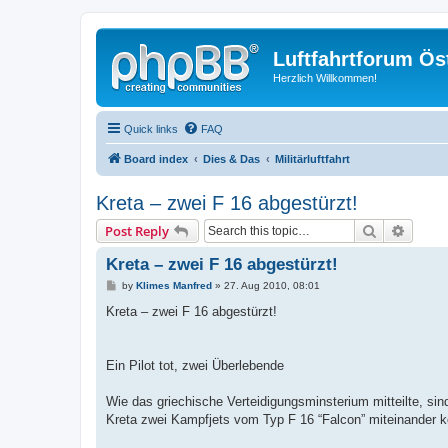
Luftfahrtforum Ös
Herzlich Willkommen!
Quick links
FAQ
Board index
Dies & Das
Militärluftfahrt
Kreta – zwei F 16 abgestürzt!
Search
Advanc
Post Reply
Kreta – zwei F 16 abgestürzt!
P
by
Klimes Manfred
»
27. Aug 2010, 08:01
o
s
Kreta – zwei F 16 abgestürzt!
t
Ein Pilot tot, zwei Überlebende
Wie das griechische Verteidigungsminsterium mitteilte, si
Kreta zwei Kampfjets vom Typ F 16 “Falcon” miteinander kol