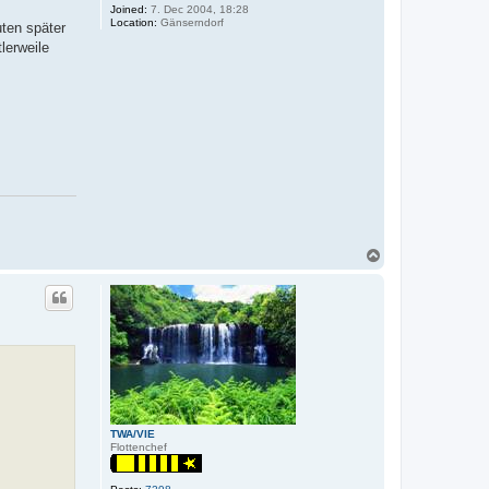
Joined:
7. Dec 2004, 18:28
Location:
Gänserndorf
uten später
lerweile
T
o
p
TWA/VIE
Flottenchef