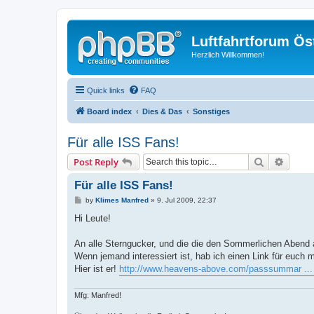
Luftfahrtforum Ös
Herzlich Willkommen!
Quick links
FAQ
Board index
Dies & Das
Sonstiges
Für alle ISS Fans!
Search
Advanc
Post Reply
Für alle ISS Fans!
P
by
Klimes Manfred
»
9. Jul 2009, 22:37
o
s
Hi Leute!
t
An alle Sterngucker, und die die den Sommerlichen Abend a
Wenn jemand interessiert ist, hab ich einen Link für euch 
Hier ist er!
http://www.heavens-above.com/passsummar ...
Mfg: Manfred!