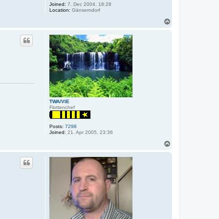
Joined:
7. Dec 2004, 18:28
Location:
Gänserndorf
T
o
p
TWA/VIE
Flottenchef
Posts:
7298
Joined:
21. Apr 2005, 23:36
T
o
p