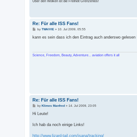
Über den Wolken ist die Freiheit Grenzenlos!
Re: Für alle ISS Fans!
P
by
TWA/VIE
»
10. Jul 2009, 05:55
o
s
kann es sein dass ich den Eintrag auch anderswo gelesen h
t
Science, Freedom, Beauty, Adventure... aviation offers it all
Re: Für alle ISS Fans!
P
by
Klimes Manfred
»
14. Jul 2009, 23:05
o
s
Hi Leute!
t
Ich hab da noch einige Links!
http://www.lizard-tail.com/isana/tracking/