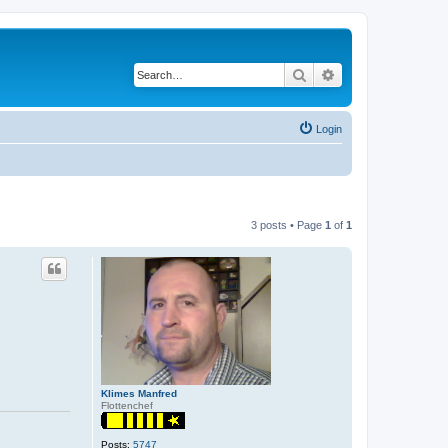
Search
Advanced search
Login
3 posts • Page
1
of
1
Klimes Manfred
Flottenchef
Posts:
5747