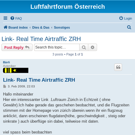
Luftfahrtforum Österreich
FAQ
Login
S
Board index
Dies & Das
Sonstiges
e
Link- Real Time Airtraffic ZRH
a
Search
Advanced search
Post Reply
r
3 posts • Page
1
of
1
c
Bärli
h
Avioniker
Link- Real Time Airtraffic ZRH
P
3. Feb 2009, 22:03
o
s
Hallo miteinander
t
Hier ein interessanter Link .Luftraum Zürich in Echtzeit ( ohne
Gewähr).Ich habe gerade das geschehen beobachtet, und die Flugzeiten
stimmen mit der Homepage von zürich überein.wenn ihr ein flugzeug
anklickt, dann erscheinen flugdaten(höhe, geschwindigkeit , steig oder
sinkrate ) auch überflüge sin dabei, teilweise mit daten.
viel spass beim beobachten