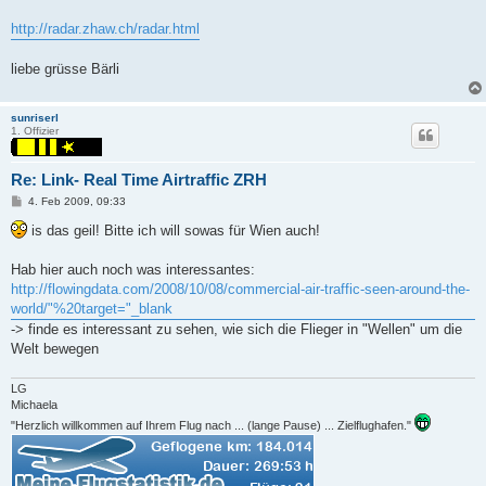
http://radar.zhaw.ch/radar.html
liebe grüsse Bärli
sunriserl
1. Offizier
Re: Link- Real Time Airtraffic ZRH
P
4. Feb 2009, 09:33
o
s
is das geil! Bitte ich will sowas für Wien auch!
t
Hab hier auch noch was interessantes:
http://flowingdata.com/2008/10/08/commercial-air-traffic-seen-around-the-
world/"%20target="_blank
-> finde es interessant zu sehen, wie sich die Flieger in "Wellen" um die
Welt bewegen
LG
Michaela
"Herzlich willkommen auf Ihrem Flug nach ... (lange Pause) ... Zielflughafen."