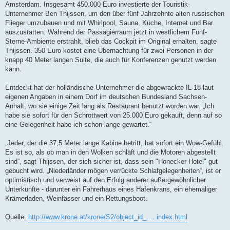
Amsterdam. Insgesamt 450.000 Euro investierte der Touristik-
Unternehmer Ben Thijssen, um den über fünf Jahrzehnte alten russischen
Flieger umzubauen und mit Whirlpool, Sauna, Küche, Internet und Bar
auszustatten. Während der Passagierraum jetzt in westlichem Fünf-
Sterne-Ambiente erstrahlt, blieb das Cockpit im Original erhalten, sagte
Thijssen. 350 Euro kostet eine Übernachtung für zwei Personen in der
knapp 40 Meter langen Suite, die auch für Konferenzen genutzt werden
kann.
Entdeckt hat der holländische Unternehmer die abgewrackte IL-18 laut
eigenen Angaben in einem Dorf im deutschen Bundesland Sachsen-
Anhalt, wo sie einige Zeit lang als Restaurant benutzt worden war. „Ich
habe sie sofort für den Schrottwert von 25.000 Euro gekauft, denn auf so
eine Gelegenheit habe ich schon lange gewartet.“
„Jeder, der die 37,5 Meter lange Kabine betritt, hat sofort ein Wow-Gefühl.
Es ist so, als ob man in den Wolken schläft und die Motoren abgestellt
sind”, sagt Thijssen, der sich sicher ist, dass sein "Honecker-Hotel" gut
gebucht wird. „Niederländer mögen verrückte Schlafgelegenheiten“, ist er
optimistisch und verweist auf den Erfolg anderer außergewöhnlicher
Unterkünfte - darunter ein Fahrerhaus eines Hafenkrans, ein ehemaliger
Krämerladen, Weinfässer und ein Rettungsboot.
Quelle:
http://www.krone.at/krone/S2/object_id_ ... index.html