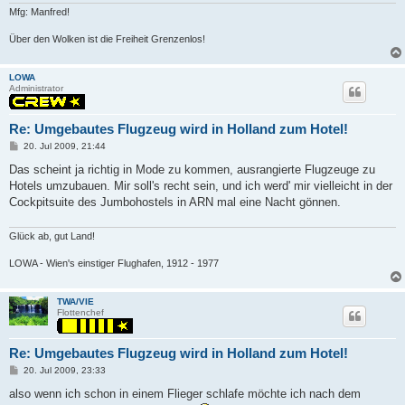
Mfg: Manfred!
Über den Wolken ist die Freiheit Grenzenlos!
LOWA
Administrator
Re: Umgebautes Flugzeug wird in Holland zum Hotel!
P
20. Jul 2009, 21:44
o
s
Das scheint ja richtig in Mode zu kommen, ausrangierte Flugzeuge zu
t
Hotels umzubauen. Mir soll's recht sein, und ich werd' mir vielleicht in der
Cockpitsuite des Jumbohostels in ARN mal eine Nacht gönnen.
Glück ab, gut Land!
LOWA - Wien's einstiger Flughafen, 1912 - 1977
TWA/VIE
Flottenchef
Re: Umgebautes Flugzeug wird in Holland zum Hotel!
P
20. Jul 2009, 23:33
o
s
also wenn ich schon in einem Flieger schlafe möchte ich nach dem
t