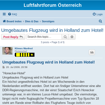
Luftfahrtforum Österreich
FAQ
Login
S
Board index
Dies & Das
Sonstiges
e
Umgebautes Flugzeug wird in Holland zum Hotel!
a
Search
Advanced search
Post Reply
r
3 posts • Page
1
of
1
c
Klimes Manfred
h
Flottenchef
Umgebautes Flugzeug wird in Holland zum Hotel!
P
20. Jul 2009, 20:58
o
s
"Honecker-Hotel"
t
Umgebautes Flugzeug wird in Holland zum Hotel
Ein höchst ungewöhnliches Hotel ist am Wochenende in den
Niederlanden eröffnet worden. Dort hat ein findiger Unternehmer eine alte
DDR-Regierungsmaschine, mit der einst Staatschef Erich Honecker
unterwegs war, in ein kleines Luxus-Hotel umgebaut. Die viermotorige,
längst nicht mehr flugtaugliche Propellermaschine vom Typ Iljuschin 18
steht am Rande einer Rollbahn des Flughafens Teuge östlich von