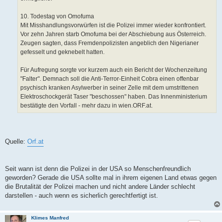
10. Todestag von Omofuma
Mit Misshandlungsvorwürfen ist die Polizei immer wieder konfrontiert.
Vor zehn Jahren starb Omofuma bei der Abschiebung aus Österreich.
Zeugen sagten, dass Fremdenpolizisten angeblich den Nigerianer
gefesselt und geknebelt hatten.
Für Aufregung sorgte vor kurzem auch ein Bericht der Wochenzeitung
"Falter". Demnach soll die Anti-Terror-Einheit Cobra einen offenbar
psychisch kranken Asylwerber in seiner Zelle mit dem umstrittenen
Elektroschockgerät Taser "beschossen" haben. Das Innenministerium
bestätigte den Vorfall - mehr dazu in wien.ORF.at.
Quelle:
Orf.at
Seit wann ist denn die Polizei in der USA so Menschenfreundlich
geworden? Gerade die USA sollte mal in ihrem eigenen Land etwas gegen
die Brutalität der Polizei machen und nicht andere Länder schlecht
darstellen - auch wenn es sicherlich gerechtfertigt ist.
Klimes Manfred