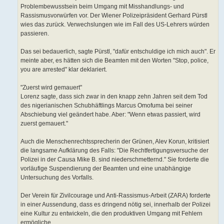
Problembewusstsein beim Umgang mit Misshandlungs- und
Rassismusvorwürfen vor. Der Wiener Polizeipräsident Gerhard Pürstl
wies das zurück. Verwechslungen wie im Fall des US-Lehrers würden
passieren.
Das sei bedauerlich, sagte Pürstl, "dafür entschuldige ich mich auch". Er
meinte aber, es hätten sich die Beamten mit den Worten "Stop, police,
you are arrested" klar deklariert.
"Zuerst wird gemauert"
Lorenz sagte, dass sich zwar in den knapp zehn Jahren seit dem Tod
des nigerianischen Schubhäftlings Marcus Omofuma bei seiner
Abschiebung viel geändert habe. Aber: "Wenn etwas passiert, wird
zuerst gemauert."
Auch die Menschenrechtssprecherin der Grünen, Alev Korun, kritisiert
die langsame Aufklärung des Falls: "Die Rechtfertigungsversuche der
Polizei in der Causa Mike B. sind niederschmetternd." Sie forderte die
vorläufige Suspendierung der Beamten und eine unabhängige
Untersuchung des Vorfalls.
Der Verein für Zivilcourage und Anti-Rassismus-Arbeit (ZARA) forderte
in einer Aussendung, dass es dringend nötig sei, innerhalb der Polizei
eine Kultur zu entwickeln, die den produktiven Umgang mit Fehlern
ermögliche.