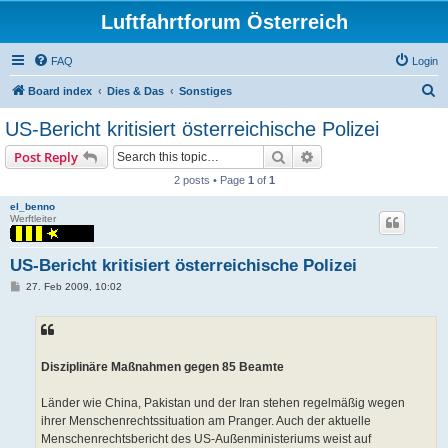
Luftfahrtforum Österreich
FAQ
Login
S
Board index
Dies & Das
Sonstiges
e
US-Bericht kritisiert österreichische Polizei
a
Search
Advanced search
Post Reply
r
2 posts • Page
1
of
1
c
el_benno
h
Werftleiter
US-Bericht kritisiert österreichische Polizei
P
27. Feb 2009, 10:02
o
s
t
Disziplinäre Maßnahmen gegen 85 Beamte
Länder wie China, Pakistan und der Iran stehen regelmäßig wegen
ihrer Menschenrechtssituation am Pranger. Auch der aktuelle
Menschenrechtsbericht des US-Außenministeriums weist auf