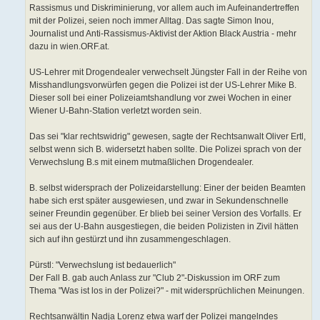
Rassismus und Diskriminierung, vor allem auch im Aufeinandertreffen
mit der Polizei, seien noch immer Alltag. Das sagte Simon Inou,
Journalist und Anti-Rassismus-Aktivist der Aktion Black Austria - mehr
dazu in wien.ORF.at.
US-Lehrer mit Drogendealer verwechselt Jüngster Fall in der Reihe von
Misshandlungsvorwürfen gegen die Polizei ist der US-Lehrer Mike B.
Dieser soll bei einer Polizeiamtshandlung vor zwei Wochen in einer
Wiener U-Bahn-Station verletzt worden sein.
Das sei "klar rechtswidrig" gewesen, sagte der Rechtsanwalt Oliver Ertl,
selbst wenn sich B. widersetzt haben sollte. Die Polizei sprach von der
Verwechslung B.s mit einem mutmaßlichen Drogendealer.
B. selbst widersprach der Polizeidarstellung: Einer der beiden Beamten
habe sich erst später ausgewiesen, und zwar in Sekundenschnelle
seiner Freundin gegenüber. Er blieb bei seiner Version des Vorfalls. Er
sei aus der U-Bahn ausgestiegen, die beiden Polizisten in Zivil hätten
sich auf ihn gestürzt und ihn zusammengeschlagen.
Pürstl: "Verwechslung ist bedauerlich"
Der Fall B. gab auch Anlass zur "Club 2"-Diskussion im ORF zum
Thema "Was ist los in der Polizei?" - mit widersprüchlichen Meinungen.
Rechtsanwältin Nadja Lorenz etwa warf der Polizei mangelndes