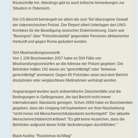
Rückschritte hin. Allerdings gibt es auch kritische Anmerkungen zur
Situation in Österreich.
Der US-Bericht bemängelt vor allem die zum Teil überzogene Gewalt
der österreichischen Polizei. Der Report zitiert Unterlagen des UNO-
Komitees für die Beseitigung rassischer Diskriminierung. Darin war
"Besorgnis" über "Polizeibrutalität" gegenüber Personen afrikanischer
Herkunft und gegen Roma geäußert worden.
504 Misshandlungsvorwürfe
Von 1.108 Beschwerden 2007 habe es 504 Fälle von
Misshandlungsvorwürfen an die Adresse der Polizei gegeben. Die
Behörden hätten 192 davon als "gerechtfertigt" oder "teilweise
gerechtfertigt" anerkannt. Gegen 85 Polizisten seien laut dem Bericht
disziplinäre oder vergleichbare Maßnahmen verhängt worden.
Angeprangert wurden auch antisemitische Zwischenfälle und die
Bedingungen in Gefängnissen, die laut Bericht nicht immer
internationalen Standards genügen. Schon 2006 habe es Beschwerden
gegeben, dass der Umgang mit Asylwerbern vor ihrer Abschiebung
"nicht immer mit Menschenrechtsstandards konformgeht". Der aktuelle
Menschenrechtsbericht kritisiert: "Es gibt keine Anzeichen, dass die
Behörden aufgrund dieser Kritik Veränderungen durchführten."
Black Austria: "Rassismus ist Alltag"