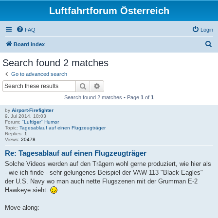
Luftfahrtforum Österreich
FAQ
Login
S
Board index
e
Search found 2 matches
a
Go to advanced search
r
Search
Advanced search
c
Search found 2 matches • Page
1
of
1
h
by
Airport-Firefighter
9. Jul 2014, 18:03
Forum:
"Luftiger" Humor
Topic:
Tagesablauf auf einen Flugzeugträger
Replies:
1
Views:
20478
Re: Tagesablauf auf einen Flugzeugträger
Solche Videos werden auf den Trägern wohl gerne produziert, wie hier als
- wie ich finde - sehr gelungenes Beispiel der VAW-113 "Black Eagles"
der U.S. Navy wo man auch nette Flugszenen mit der Grumman E-2
Hawkeye sieht.
Move along: