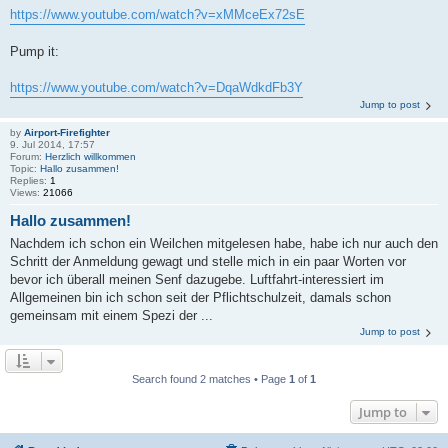
https://www.youtube.com/watch?v=xMMceEx72sE
Pump it:
https://www.youtube.com/watch?v=DqaWdkdFb3Y
Jump to post
by
Airport-Firefighter
9. Jul 2014, 17:57
Forum:
Herzlich willkommen
Topic:
Hallo zusammen!
Replies:
1
Views:
21066
Hallo zusammen!
Nachdem ich schon ein Weilchen mitgelesen habe, habe ich nur auch den
Schritt der Anmeldung gewagt und stelle mich in ein paar Worten vor
bevor ich überall meinen Senf dazugebe. Luftfahrt-interessiert im
Allgemeinen bin ich schon seit der Pflichtschulzeit, damals schon
gemeinsam mit einem Spezi der ...
Jump to post
Search found 2 matches • Page
1
of
1
Jump to