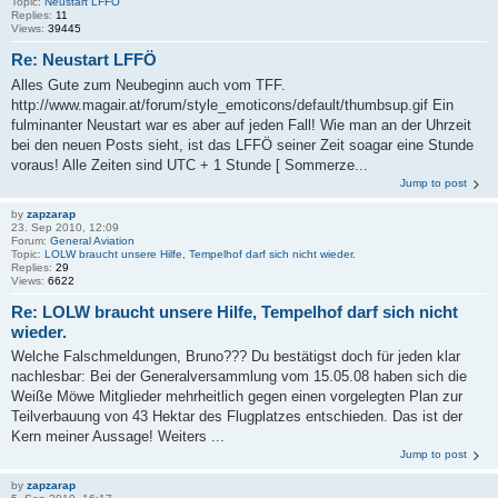
Topic:
Neustart LFFÖ
Replies:
11
Views:
39445
Re: Neustart LFFÖ
Alles Gute zum Neubeginn auch vom TFF.
http://www.magair.at/forum/style_emoticons/default/thumbsup.gif Ein
fulminanter Neustart war es aber auf jeden Fall! Wie man an der Uhrzeit
bei den neuen Posts sieht, ist das LFFÖ seiner Zeit soagar eine Stunde
voraus! Alle Zeiten sind UTC + 1 Stunde [ Sommerze...
Jump to post
by
zapzarap
23. Sep 2010, 12:09
Forum:
General Aviation
Topic:
LOLW braucht unsere Hilfe, Tempelhof darf sich nicht wieder.
Replies:
29
Views:
6622
Re: LOLW braucht unsere Hilfe, Tempelhof darf sich nicht
wieder.
Welche Falschmeldungen, Bruno??? Du bestätigst doch für jeden klar
nachlesbar: Bei der Generalversammlung vom 15.05.08 haben sich die
Weiße Möwe Mitglieder mehrheitlich gegen einen vorgelegten Plan zur
Teilverbauung von 43 Hektar des Flugplatzes entschieden. Das ist der
Kern meiner Aussage! Weiters ...
Jump to post
by
zapzarap