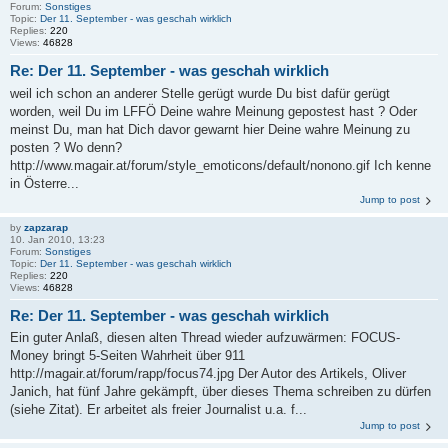
Forum:
Sonstiges
Topic:
Der 11. September - was geschah wirklich
Replies:
220
Views:
46828
Re: Der 11. September - was geschah wirklich
weil ich schon an anderer Stelle gerügt wurde Du bist dafür gerügt
worden, weil Du im LFFÖ Deine wahre Meinung gepostest hast ? Oder
meinst Du, man hat Dich davor gewarnt hier Deine wahre Meinung zu
posten ? Wo denn?
http://www.magair.at/forum/style_emoticons/default/nonono.gif Ich kenne
in Österre...
Jump to post
by
zapzarap
10. Jan 2010, 13:23
Forum:
Sonstiges
Topic:
Der 11. September - was geschah wirklich
Replies:
220
Views:
46828
Re: Der 11. September - was geschah wirklich
Ein guter Anlaß, diesen alten Thread wieder aufzuwärmen: FOCUS-
Money bringt 5-Seiten Wahrheit über 911
http://magair.at/forum/rapp/focus74.jpg Der Autor des Artikels, Oliver
Janich, hat fünf Jahre gekämpft, über dieses Thema schreiben zu dürfen
(siehe Zitat). Er arbeitet als freier Journalist u.a. f...
Jump to post