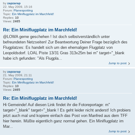
by
zapzarap
22. May 2009, 15:16
Forum:
Planespotting
Topic:
Ein Miniflugplatz im Marchfeld!
Replies:
10
Views:
2465
Re: Ein Miniflugplatz im Marchfeld!
@LOWA gerne geschehen ! Ist doch selbstverständlich unter
befreundeten Netzseiten! Zur Beantwortung Deiner Frage bezüglich des
Flugplatzes: Es handelt sich um den ehemaligen Flugplatz von
Leopoldsdorf. LOAL Piste 13/31 Gras 313x25m bei m" target="_blank
habe ich gefunden: "Als Flugpla...
Jump to post
by
zapzarap
21. May 2009, 21:11
Forum:
Planespotting
Topic:
Ein Miniflugplatz im Marchfeld!
Replies:
10
Views:
2465
Re: Ein Miniflugplatz im Marchfeld!
Hi Gemeinde! Auf diesen Link findet ihr die Fotoreportage: m"
target="_blank" target="_blank ! Es geht leider nicht anderst! Ich probiers
jetzt auch mal und kopiere einfach das Post von Manfred aus dem TFF
hier herein. Müßte eigentlich ganz normal gehen. Ein Miniflugplatz im
Mar...
Jump to post