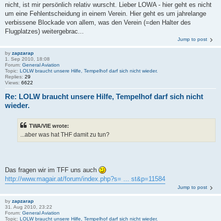
nicht, ist mir persönlich relativ wurscht. Lieber LOWA - hier geht es nicht
um eine Fehlentscheidung in einem Verein. Hier geht es um jahrelange
verbissene Blockade von allem, was den Verein (=den Halter des
Flugplatzes) weitergebrac...
Jump to post
by
zapzarap
1. Sep 2010, 18:08
Forum:
General Aviation
Topic:
LOLW braucht unsere Hilfe, Tempelhof darf sich nicht wieder.
Replies:
29
Views:
6622
Re: LOLW braucht unsere Hilfe, Tempelhof darf sich nicht
wieder.
TWA/VIE wrote:
...aber was hat THF damit zu tun?
Das fragen wir im TFF uns auch
http://www.magair.at/forum/index.php?s= ... st&p=11584
Jump to post
by
zapzarap
31. Aug 2010, 23:22
Forum:
General Aviation
Topic:
LOLW braucht unsere Hilfe, Tempelhof darf sich nicht wieder.