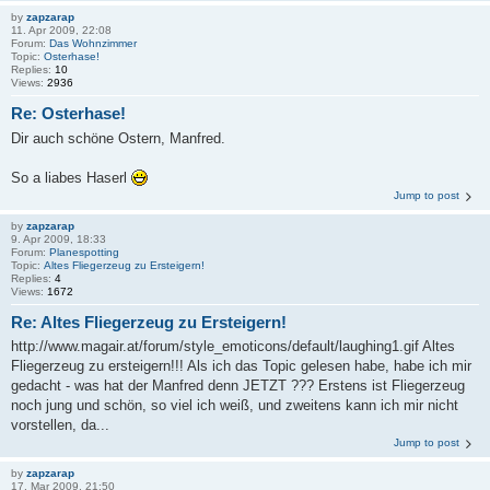
by
zapzarap
11. Apr 2009, 22:08
Forum:
Das Wohnzimmer
Topic:
Osterhase!
Replies:
10
Views:
2936
Re: Osterhase!
Dir auch schöne Ostern, Manfred.
So a liabes Haserl
Jump to post
by
zapzarap
9. Apr 2009, 18:33
Forum:
Planespotting
Topic:
Altes Fliegerzeug zu Ersteigern!
Replies:
4
Views:
1672
Re: Altes Fliegerzeug zu Ersteigern!
http://www.magair.at/forum/style_emoticons/default/laughing1.gif Altes
Fliegerzeug zu ersteigern!!! Als ich das Topic gelesen habe, habe ich mir
gedacht - was hat der Manfred denn JETZT ??? Erstens ist Fliegerzeug
noch jung und schön, so viel ich weiß, und zweitens kann ich mir nicht
vorstellen, da...
Jump to post
by
zapzarap
17. Mar 2009, 21:50