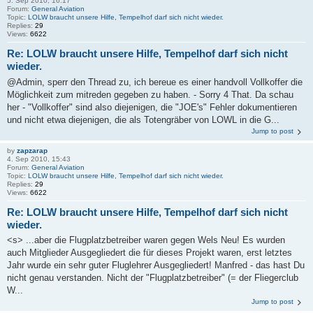
5. Sep 2010, 16:17
Forum:
General Aviation
Topic:
LOLW braucht unsere Hilfe, Tempelhof darf sich nicht wieder.
Replies:
29
Views:
6622
Re: LOLW braucht unsere Hilfe, Tempelhof darf sich nicht
wieder.
@Admin, sperr den Thread zu, ich bereue es einer handvoll Vollkoffer die
Möglichkeit zum mitreden gegeben zu haben. - Sorry 4 That. Da schau
her - "Vollkoffer" sind also diejenigen, die "JOE's" Fehler dokumentieren
und nicht etwa diejenigen, die als Totengräber von LOWL in die G...
Jump to post
by
zapzarap
4. Sep 2010, 15:43
Forum:
General Aviation
Topic:
LOLW braucht unsere Hilfe, Tempelhof darf sich nicht wieder.
Replies:
29
Views:
6622
Re: LOLW braucht unsere Hilfe, Tempelhof darf sich nicht
wieder.
<s> ...aber die Flugplatzbetreiber waren gegen Wels Neu! Es wurden
auch Mitglieder Ausgegliedert die für dieses Projekt waren, erst letztes
Jahr wurde ein sehr guter Fluglehrer Ausgegliedert! Manfred - das hast Du
nicht genau verstanden. Nicht der "Flugplatzbetreiber" (= der Fliegerclub
W...
Jump to post