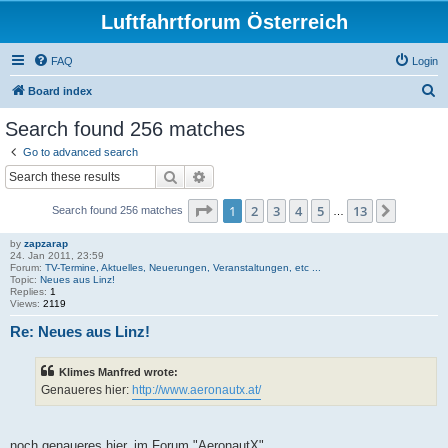
Luftfahrtforum Österreich
FAQ
Login
S
Board index
e
Search found 256 matches
a
Go to advanced search
r
Search
Advanced search
c
Page
1
of
13
1
2
3
4
5
13
Next
Search found 256 matches
h
…
by
zapzarap
24. Jan 2011, 23:59
Forum:
TV-Termine, Aktuelles, Neuerungen, Veranstaltungen, etc ...
Topic:
Neues aus Linz!
Replies:
1
Views:
2119
Re: Neues aus Linz!
Klimes Manfred wrote:
Genaueres hier:
http://www.aeronautx.at/
noch genaueres hier, im Forum "AeronautX".