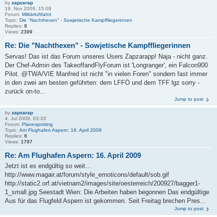
by
zapzarap
19. Nov 2009, 15:09
Forum:
Militärluftfahrt
Topic:
Die "Nachthexen" - Sowjetische Kampffliegerinnen
Replies:
8
Views:
2399
Re: Die "Nachthexen" - Sowjetische Kampffliegerinnen
Servas! Das ist das Forum unseres Users Zapzarapp! Naja - nicht ganz.
Der Chef-Admin des TakeoffandFlyForum ist 'Longranger', ein Falcon900
Pilot. @TWA/VIE Manfred ist nicht "in vielen Foren" sondern fast immer
in den zwei am besten geführten: dem LFFÖ und dem TFF lgz sorry -
zurück on-to...
Jump to post
by
zapzarap
4. Jul 2009, 03:33
Forum:
Planespotting
Topic:
Am Flughafen Aspern: 16. April 2009
Replies:
6
Views:
1797
Re: Am Flughafen Aspern: 16. April 2009
Jetzt ist es endgültig so weit...
http://www.magair.at/forum/style_emoticons/default/sob.gif
http://static2.orf.at/vietnam2/images/site/oesterreich/200927/bagger1-
1_small.jpg Seestadt Wien: Die Arbeiten haben begonnen Das endgültige
Aus für das Flugfeld Aspern ist gekommen. Seit Freitag brechen Pres...
Jump to post