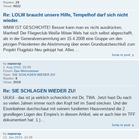
Replies:
29
Views:
6622
Re: LOLW braucht unsere Hilfe, Tempelhof darf sich nicht
wieder.
WMW IST GESCHICHTE! Besser kann man es nicht ausdrücken,
Manfred! Der Fliegerclub Weiße Möwe Wels hat sich selbst abgeschafft,
als in der Generalversammlung am 15.4.2008 eine Gruppe um den
jetzigen Präsidenten die Abstimmung über einen Grundsatzbeschluß zum
Projekt Flugplatz-Neu gekippt hat. Alles ...
Jump to post
by
zapzarap
1. Aug 2010, 20:59
Forum:
Das Wohnzimmer
Topic:
SIE SCHLAGEN WIEDER ZU!
Replies:
8
Views:
2019
Re: SIE SCHLAGEN WIEDER ZU!
UiUiUi - das ist ja wirklich schrecklich mit Dir, TWA. Jetzt hast Du nach
so vielen Jahren immer noch den Kopf tief im Sand stecken. Und der
Eisenbahner durchschaut mit seinem fundierten Hausverstand die 2
grundlegen Lügen des Empire's in diesem Artikel, wie er auch hier im TFF
dokumentiert hat: 1.)...
Jump to post
by
zapzarap
12. Jan 2010, 22:36