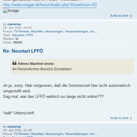
http://www.magair.at/forum/index.php?showforum=50
Jump to post
by
zapzarap
24. Jan 2011, 23:53
Forum:
TV-Termine, Aktuelles, Neuerungen, Veranstaltungen, etc ...
Topic:
Neustart LFFÖ
Replies:
11
Views:
39445
Re: Neustart LFFÖ
Klimes Manfred wrote:
Im Persönlichen Bereich Einstellen!
oh ja, sorry. Hab vergessen, daß die Sommerzeit hier nicht automatisch
umgestellt wird.
Sag mal, war das LFFÖ wirklich so lange nicht online???
*edit* Unterschrift
Jump to post
by
zapzarap
24. Jan 2011, 21:49
Forum:
TV-Termine, Aktuelles, Neuerungen, Veranstaltungen, etc ...