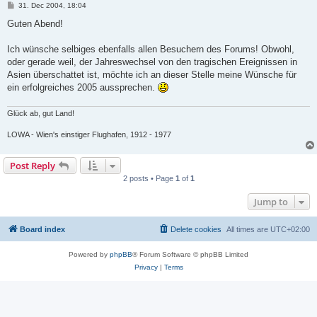
P
31. Dec 2004, 18:04
o
s
Guten Abend!
t
Ich wünsche selbiges ebenfalls allen Besuchern des Forums! Obwohl,
oder gerade weil, der Jahreswechsel von den tragischen Ereignissen in
Asien überschattet ist, möchte ich an dieser Stelle meine Wünsche für
ein erfolgreiches 2005 aussprechen.
Glück ab, gut Land!
LOWA - Wien's einstiger Flughafen, 1912 - 1977
Post Reply
2 posts • Page
1
of
1
Jump to
Board index
Delete cookies
All times are
UTC+02:00
Powered by
phpBB
® Forum Software © phpBB Limited
Privacy
|
Terms