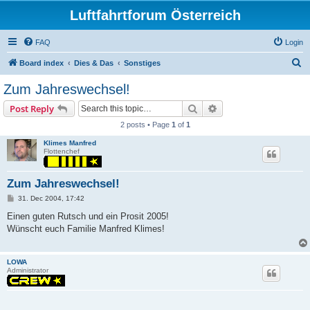
Luftfahrtforum Österreich
FAQ
Login
S
Board index
Dies & Das
Sonstiges
e
Zum Jahreswechsel!
a
Search
Advanced search
Post Reply
r
2 posts • Page
1
of
1
c
Klimes Manfred
h
Flottenchef
Zum Jahreswechsel!
P
31. Dec 2004, 17:42
o
s
Einen guten Rutsch und ein Prosit 2005!
t
Wünscht euch Familie Manfred Klimes!
LOWA
Administrator