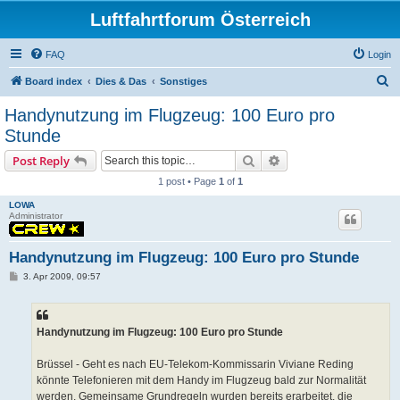
Luftfahrtforum Österreich
FAQ
Login
S
Board index
Dies & Das
Sonstiges
e
Handynutzung im Flugzeug: 100 Euro pro
a
Stunde
r
Search
Advanced search
Post Reply
c
1 post • Page
1
of
1
h
LOWA
Administrator
Handynutzung im Flugzeug: 100 Euro pro Stunde
P
3. Apr 2009, 09:57
o
s
t
Handynutzung im Flugzeug: 100 Euro pro Stunde
Brüssel - Geht es nach EU-Telekom-Kommissarin Viviane Reding
könnte Telefonieren mit dem Handy im Flugzeug bald zur Normalität
werden. Gemeinsame Grundregeln wurden bereits erarbeitet, die