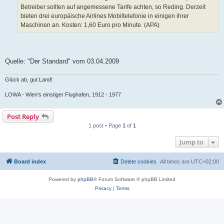
Betreiber sollten auf angemessene Tarife achten, so Reding. Derzeit
bieten drei europäische Airlines Mobiltelefonie in einigen ihrer
Maschinen an. Kosten: 1,60 Euro pro Minute. (APA)
Quelle: "Der Standard" vom 03.04.2009
Glück ab, gut Land!
LOWA - Wien's einstiger Flughafen, 1912 - 1977
Post Reply
1 post • Page
1
of
1
Jump to
Board index
Delete cookies
All times are
UTC+02:00
Powered by
phpBB
® Forum Software © phpBB Limited
Privacy
|
Terms