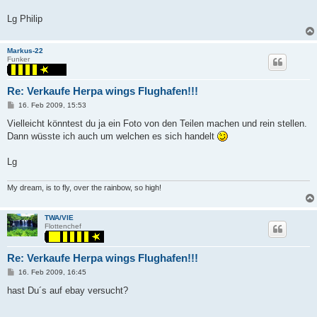
Lg Philip
Markus-22
Funker
Re: Verkaufe Herpa wings Flughafen!!!
P
16. Feb 2009, 15:53
o
s
Vielleicht könntest du ja ein Foto von den Teilen machen und rein stellen.
t
Dann wüsste ich auch um welchen es sich handelt
Lg
My dream, is to fly, over the rainbow, so high!
TWA/VIE
Flottenchef
Re: Verkaufe Herpa wings Flughafen!!!
P
16. Feb 2009, 16:45
o
s
hast Du´s auf ebay versucht?
t