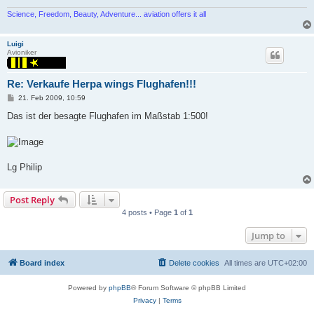
Science, Freedom, Beauty, Adventure... aviation offers it all
Luigi
Avioniker
Re: Verkaufe Herpa wings Flughafen!!!
P
21. Feb 2009, 10:59
o
s
Das ist der besagte Flughafen im Maßstab 1:500!
t
Lg Philip
Post Reply
4 posts • Page
1
of
1
Jump to
Board index
Delete cookies
All times are
UTC+02:00
Powered by
phpBB
® Forum Software © phpBB Limited
Privacy
|
Terms