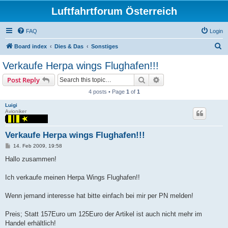
Luftfahrtforum Österreich
FAQ
Login
S
Board index
Dies & Das
Sonstiges
e
Verkaufe Herpa wings Flughafen!!!
a
Search
Advanced search
Post Reply
r
4 posts • Page
1
of
1
c
Luigi
h
Avioniker
Verkaufe Herpa wings Flughafen!!!
P
14. Feb 2009, 19:58
o
s
Hallo zusammen!
t
Ich verkaufe meinen Herpa Wings Flughafen!!
Wenn jemand interesse hat bitte einfach bei mir per PN melden!
Preis; Statt 157Euro um 125Euro der Artikel ist auch nicht mehr im
Handel erhältlich!