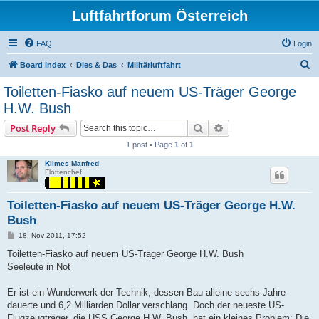
Luftfahrtforum Österreich
FAQ
Login
S
Board index
Dies & Das
Militärluftfahrt
e
Toiletten-Fiasko auf neuem US-Träger George
a
H.W. Bush
r
Search
Advanced search
Post Reply
c
1 post • Page
1
of
1
h
Klimes Manfred
Flottenchef
Toiletten-Fiasko auf neuem US-Träger George H.W.
Bush
P
18. Nov 2011, 17:52
o
s
Toiletten-Fiasko auf neuem US-Träger George H.W. Bush
t
Seeleute in Not
Er ist ein Wunderwerk der Technik, dessen Bau alleine sechs Jahre
dauerte und 6,2 Milliarden Dollar verschlang. Doch der neueste US-
Flugzeugträger, die USS George H.W. Bush, hat ein kleines Problem: Die