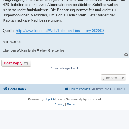
423 Toiletten des mit zwei Atomreaktoren bestückten Schiffes wollen
nicht so recht funktionieren. Die Besatzung verzweifelt und greift zu
ungewöhnlichen Methoden, um sich zu erleichtern. Jetzt fordert der
Kapitän radikale Nachbesserungen.
Quelle:
http://www.krone.at/Welt/Toiletten-Fias ... ory-302803
Mfg: Manfred!
Über den Wolken ist die Freiheit Grenzenlos!
Post Reply
1 post • Page
1
of
1
Jump to
Board index
Delete cookies
All times are
UTC+02:00
Powered by
phpBB
® Forum Software © phpBB Limited
Privacy
|
Terms