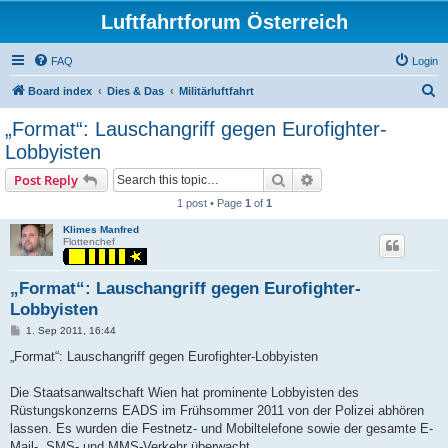
Luftfahrtforum Österreich
FAQ
Login
S
Board index
Dies & Das
Militärluftfahrt
e
„Format“: Lauschangriff gegen Eurofighter-
a
Lobbyisten
r
Search
Advanced search
Post Reply
c
1 post • Page
1
of
1
h
Klimes Manfred
Flottenchef
„Format“: Lauschangriff gegen Eurofighter-
Lobbyisten
P
1. Sep 2011, 16:44
o
s
„Format“: Lauschangriff gegen Eurofighter-Lobbyisten
t
Die Staatsanwaltschaft Wien hat prominente Lobbyisten des
Rüstungskonzerns EADS im Frühsommer 2011 von der Polizei abhören
lassen. Es wurden die Festnetz- und Mobiltelefone sowie der gesamte E-
Mail-, SMS- und MMS-Verkehr überwacht.