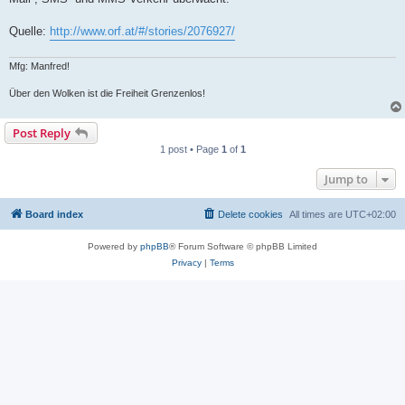
Quelle:
http://www.orf.at/#/stories/2076927/
Mfg: Manfred!
Über den Wolken ist die Freiheit Grenzenlos!
Post Reply
1 post • Page
1
of
1
Jump to
Board index
Delete cookies
All times are
UTC+02:00
Powered by
phpBB
® Forum Software © phpBB Limited
Privacy
|
Terms