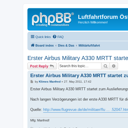
Luftfahrtforum Ös
Herzlich Willkommen!
Quick links
FAQ
Board index
Dies & Das
Militärluftfahrt
Erster Airbus Military A330 MRTT starte
Search
Advanc
Post Reply
Erster Airbus Military A330 MRTT startet z
P
by
Klimes Manfred
»
27. May 2011, 17:42
o
s
Erster Airbus Military A330 MRTT startet zum Auslieferung
t
Nach langen Verzögerungen ist der erste A330 MRTT für d
Quelle:
http://www.flugrevue.de/de/militaer/flu ... .52047.ht
Mfg: Manfred!