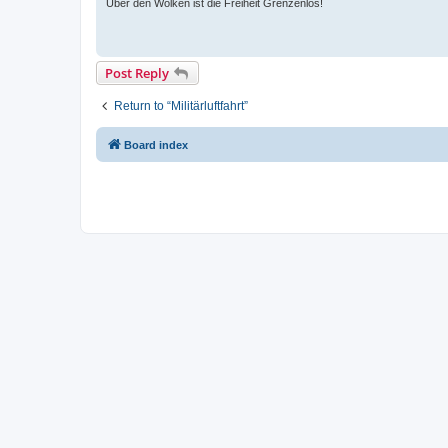
Über den Wolken ist die Freiheit Grenzenlos!
Post Reply
Return to “Militärluftfahrt”
Board index