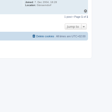
Joined:
7. Dec 2004, 18:28
Location:
Gänserndorf
T
o
1 post • Page
1
of
1
p
Jump to
Delete cookies
All times are
UTC+02:00