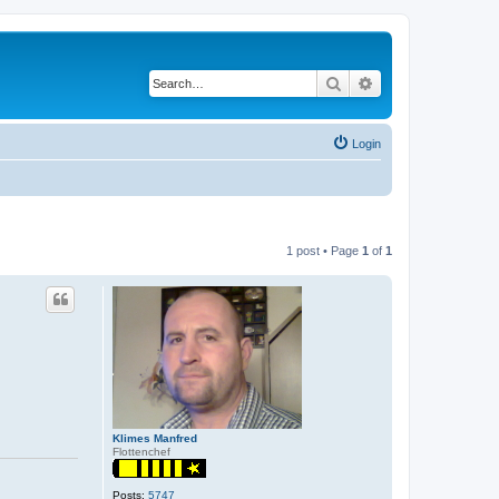
Search
Advanced search
Login
1 post • Page
1
of
1
Klimes Manfred
Flottenchef
Posts:
5747