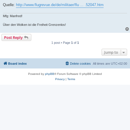
Quelle:
http://www.flugrevue.de/de/militaer/flu ... .52047.htm
Mfg: Manfred!
Über den Wolken ist die Freiheit Grenzenlos!
Post Reply
1 post • Page
1
of
1
Jump to
Board index
Delete cookies
All times are
UTC+02:00
Powered by
phpBB
® Forum Software © phpBB Limited
Privacy
|
Terms