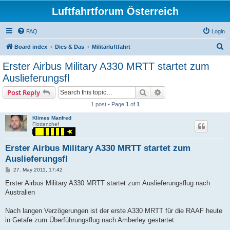
Luftfahrtforum Österreich
FAQ
Login
S
Board index
Dies & Das
Militärluftfahrt
e
Erster Airbus Military A330 MRTT startet zum
a
Auslieferungsfl
r
Search
Advanced search
Post Reply
c
1 post • Page
1
of
1
h
Klimes Manfred
Flottenchef
Erster Airbus Military A330 MRTT startet zum
Auslieferungsfl
P
27. May 2011, 17:42
o
s
Erster Airbus Military A330 MRTT startet zum Auslieferungsflug nach
t
Australien
Nach langen Verzögerungen ist der erste A330 MRTT für die RAAF heute
in Getafe zum Überführungsflug nach Amberley gestartet.