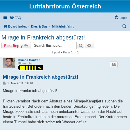
Luftfahrtforum Österreich
FAQ
Login
S
Board index
Dies & Das
Militärluftfahrt
e
Mirage in Frankreich abgestürzt!
a
Search
Advanced search
Post Reply
r
1 post • Page
1
of
1
c
Klimes Manfred
h
Flottenchef
Mirage in Frankreich abgestürzt!
P
2. Mar 2011, 19:10
o
s
Mirage in Frankreich abgestürzt!
t
Piloten vermisst Nach dem Absturz eines Mirage-Kampfjets suchen die
französischen Behörden nach den beiden Besatzungsmitgliedern. Die
Mirage 2000 hatte sich aus noch unbekannter Ursache in der Nacht auf
heute in Zentralfrankreich in die morastige Erde gebohrt. Der Krater neben
einem Tümpel habe sich sofort mit Wasser gefüllt.