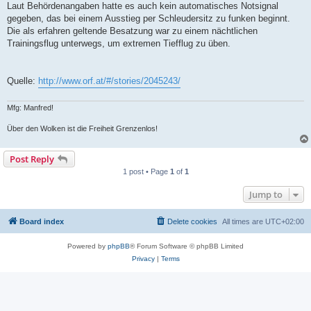
Laut Behördenangaben hatte es auch kein automatisches Notsignal
gegeben, das bei einem Ausstieg per Schleudersitz zu funken beginnt.
Die als erfahren geltende Besatzung war zu einem nächtlichen
Trainingsflug unterwegs, um extremen Tiefflug zu üben.
Quelle:
http://www.orf.at/#/stories/2045243/
Mfg: Manfred!
Über den Wolken ist die Freiheit Grenzenlos!
Post Reply
1 post • Page
1
of
1
Jump to
Board index
Delete cookies
All times are
UTC+02:00
Powered by
phpBB
® Forum Software © phpBB Limited
Privacy
|
Terms