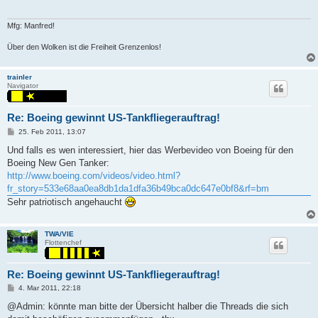
Mfg: Manfred!
Über den Wolken ist die Freiheit Grenzenlos!
trainler
Navigator
Re: Boeing gewinnt US-Tankfliegerauftrag!
P
25. Feb 2011, 13:07
o
s
Und falls es wen interessiert, hier das Werbevideo von Boeing für den
t
Boeing New Gen Tanker:
http://www.boeing.com/videos/video.html?
fr_story=533e68aa0ea8db1da1dfa36b49bca0dc647e0bf8&rf=bm
Sehr patriotisch angehaucht
TWA/VIE
Flottenchef
Re: Boeing gewinnt US-Tankfliegerauftrag!
P
4. Mar 2011, 22:18
o
s
@Admin: könnte man bitte der Übersicht halber die Threads die sich
t