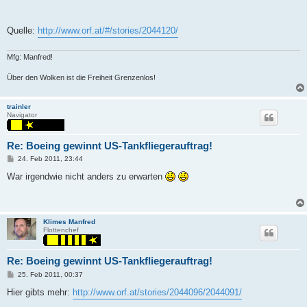
Quelle:
http://www.orf.at/#/stories/2044120/
Mfg: Manfred!
Über den Wolken ist die Freiheit Grenzenlos!
trainler
Navigator
Re: Boeing gewinnt US-Tankfliegerauftrag!
P
24. Feb 2011, 23:44
o
s
War irgendwie nicht anders zu erwarten
t
Klimes Manfred
Flottenchef
Re: Boeing gewinnt US-Tankfliegerauftrag!
P
25. Feb 2011, 00:37
o
s
Hier gibts mehr:
http://www.orf.at/stories/2044096/2044091/
t