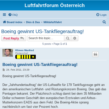
Luftfahrtforum Österreich
FAQ
Login
S
Board index
Dies & Das
Militärluftfahrt
e
Boeing gewinnt US-Tankfliegerauftrag!
a
Search
Advanced search
Post Reply
r
5 posts • Page
1
of
1
c
Klimes Manfred
h
Flottenchef
Boeing gewinnt US-Tankfliegerauftrag!
P
24. Feb 2011, 23:29
o
s
Boeing gewinnt US-Tankfliegerauftrag!
t
Der „Jahrhundertauftrag“ der US-Luftwaffe für 179 Tankflugzeuge geht an
den amerikanischen Luftfahrt- und Rüstungskonzern Boeing. Das gab das
Pentagon bekannt. Der Platzhirsch schlug damit bei dem 35 Milliarden
Dollar schweren Geschäft den europäischen Erzrivalen und Airbus-
Mutterkonzern EADS aus dem Feld. Die Boeing-Aktie sprang
nachbörslich um fast vier Prozent hoch.