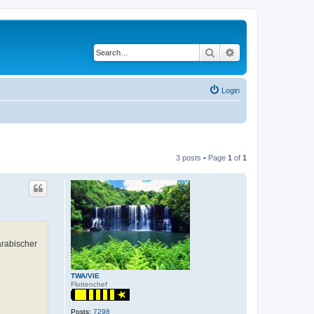
Search
Advanced search
Login
3 posts • Page
1
of
1
arabischer
TWA/VIE
Flottenchef
e
Posts:
7298