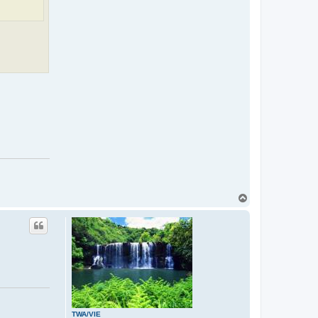
T
o
p
TWA/VIE