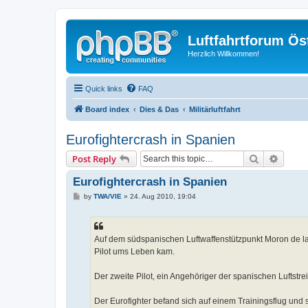
Luftfahrtforum Ös
Herzlich Willkommen!
Quick links
FAQ
Board index
Dies & Das
Militärluftfahrt
Eurofightercrash in Spanien
Search
Advanc
Post Reply
Eurofightercrash in Spanien
P
by
TWA/VIE
»
24. Aug 2010, 19:04
o
s
t
Auf dem südspanischen Luftwaffenstützpunkt Moron de la
Pilot ums Leben kam.
Der zweite Pilot, ein Angehöriger der spanischen Luftstrei
Der Eurofighter befand sich auf einem Trainingsflug und 