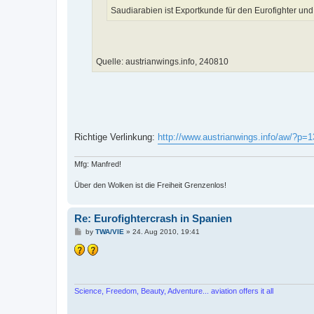
Saudiarabien ist Exportkunde für den Eurofighter und 
Quelle: austrianwings.info, 240810
Richtige Verlinkung:
http://www.austrianwings.info/aw/?p
Mfg: Manfred!
Über den Wolken ist die Freiheit Grenzenlos!
Re: Eurofightercrash in Spanien
P
by
TWA/VIE
»
24. Aug 2010, 19:41
o
s
t
Science, Freedom, Beauty, Adventure... aviation offers it all