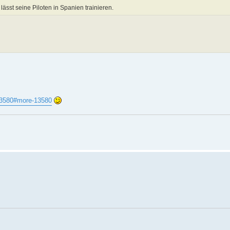
lässt seine Piloten in Spanien trainieren.
=13580#more-13580