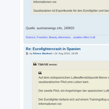
Informationen vor.
Saudiarabien ist Exportkunde für den Eurofighter und läss
Quelle: austrianwings.info, 240810
Science, Freedom, Beauty, Adventure... aviation offers it all
Re: Eurofightercrash in Spanien
P
by
Klimes Manfred
»
24. Aug 2010, 19:09
o
s
t
TWA/VIE wrote:
Auf dem südspanischen Luftwaffenstützpunkt Moron de
saudiarabischer Pilot ums Leben kam.
Der zweite Pilot, ein Angehöriger der spanischen Lufts
Der Eurofighter befand sich auf einem Trainingsflug 
Informationen vor.