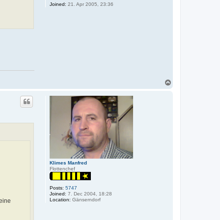
Joined:
21. Apr 2005, 23:36
T
o
p
Klimes Manfred
Flottenchef
Posts:
5747
Joined:
7. Dec 2004, 18:28
Location:
Gänserndorf
eine