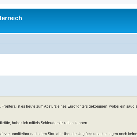
terreich
ed search
 Frontera ist es heute zum Absturz eines Eurofighters gekommen, wobei ein saudi
tkräfte, habe sich mittels Schleudersitz retten können.
stürzte unmittelbar nach dem Start ab. Über die Unglücksursache liegen noch kein