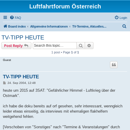
Luftfahrtforum Österreich
FAQ
Login
S
Board index
Allgemeine Informationen
TV-Termine, Aktuelles, Neuerungen, Veranstaltungen, etc ...
e
TV-TIPP HEUTE
a
Search
Advanced search
Post Reply
r
1 post • Page
1
of
1
c
Guest
h
TV-TIPP HEUTE
P
24. Sep 2004, 12:48
o
s
heute um 2015 auf 3SAT: "Gefährlicher Himmel - Luftkrieg über der
t
Ostmark".
ich habe die doku bereits auf orf gesehen, sehr interessant, wenngleich
leider etwas einseitig, da interviews mit ehemaligen flakhelfern
weitgehend fehlen.
[Verschoben von "Sonstiges" nach "Termine & Veranstalungen" durch