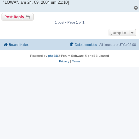
"LOWA", am 24. 09. 2004 um 21:10]
Post Reply
1 post • Page
1
of
1
Jump to
Board index
Delete cookies
All times are
UTC+02:00
Powered by
phpBB
® Forum Software © phpBB Limited
Privacy
|
Terms