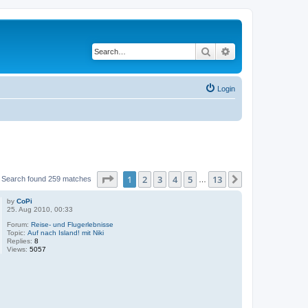
Search
Advanced search
Login
Page
1
of
13
1
2
3
4
5
13
Next
Search found 259 matches
…
by
CoPi
25. Aug 2010, 00:33
Forum:
Reise- und Flugerlebnisse
Topic:
Auf nach Island! mit Niki
Replies:
8
Views:
5057