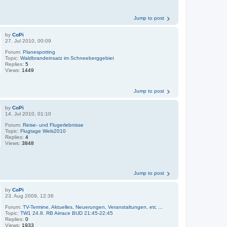
Jump to post
by
CoPi
27. Jul 2010, 00:09
Forum:
Planespotting
Topic:
Waldbrandeinsatz im Schneeberggebiet
Replies:
5
Views:
1449
Jump to post
by
CoPi
14. Jul 2010, 01:10
Forum:
Reise- und Flugerlebnisse
Topic:
Flugtage Wels2010
Replies:
4
Views:
3848
Jump to post
by
CoPi
23. Aug 2009, 12:36
Forum:
TV-Termine, Aktuelles, Neuerungen, Veranstaltungen, etc ...
Topic:
TW1 24.8. RB Airrace BUD 21:45-22:45
Replies:
0
Views:
1933