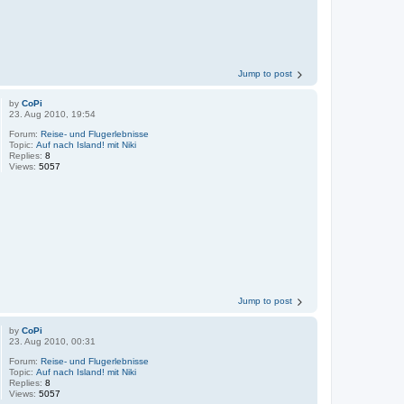
Jump to post
by
CoPi
23. Aug 2010, 19:54
Forum:
Reise- und Flugerlebnisse
Topic:
Auf nach Island! mit Niki
Replies:
8
Views:
5057
Jump to post
by
CoPi
23. Aug 2010, 00:31
Forum:
Reise- und Flugerlebnisse
Topic:
Auf nach Island! mit Niki
Replies:
8
Views:
5057