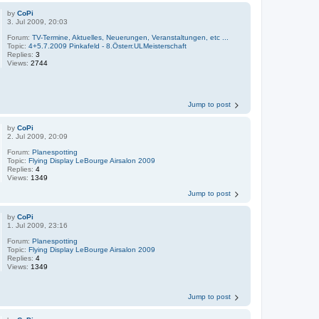
by
CoPi
3. Jul 2009, 20:03
Forum:
TV-Termine, Aktuelles, Neuerungen, Veranstaltungen, etc ...
Topic:
4+5.7.2009 Pinkafeld - 8.Österr.ULMeisterschaft
Replies:
3
Views:
2744
Jump to post
by
CoPi
2. Jul 2009, 20:09
Forum:
Planespotting
Topic:
Flying Display LeBourge Airsalon 2009
Replies:
4
Views:
1349
Jump to post
by
CoPi
1. Jul 2009, 23:16
Forum:
Planespotting
Topic:
Flying Display LeBourge Airsalon 2009
Replies:
4
Views:
1349
Jump to post