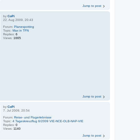
Jump to post
by
CoPi
22. Aug 2009, 20:43
Forum:
Planespotting
Topic:
Max in TFN
Replies:
6
Views:
1665
Jump to post
by
CoPi
7. Jul 2009, 20:54
Forum:
Reise- und Flugerlebnisse
Topic:
4 Tageskreuzflug 6/2009 VIE-NCE-OLB-NAP-VIE
Replies:
0
Views:
1140
Jump to post