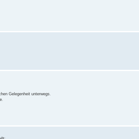
schen Gelegenheit unterwegs.
e.
llt: