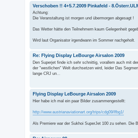
Verschoben !! 4+5.7.2009 Pinkafeld - 8.Österr.U
Achtung:
Die Veranstaltung ist morgen und übermorgen abgesagt !
Das Wetter hätte den Teilnehmern kaum Gelegenheit gegeb
Wird laut Organisator irgendwann im Sommer nachgeholt.
Re: Flying Display LeBourge Airsalon 2009
Den Superjet finde ich sehr schnittig, vorallem auch mit de
der "westlichen" Welt durchsetzen wird, leider Das Segment 
lange CRJ un...
Flying Display LeBourge Airsalon 2009
Hier habe ich mal ein paar Bilder zusammengestellt:
http://www.austrianaviationart.org/trips/cdg09/lfbg1/
Als Premiere war der Sukhoi SuperJet 100 zu sehen. Die B