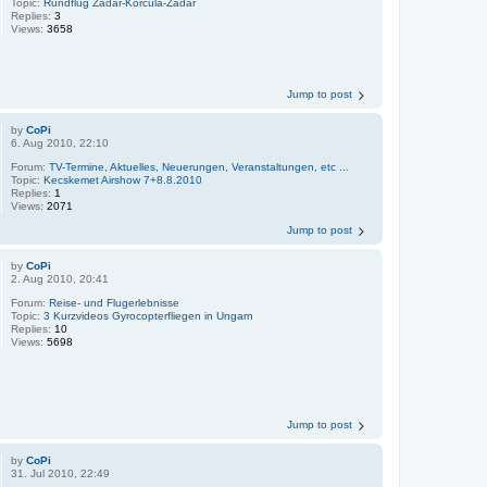
Topic:
Rundflug Zadar-Korcula-Zadar
Replies:
3
Views:
3658
Jump to post
by
CoPi
6. Aug 2010, 22:10
Forum:
TV-Termine, Aktuelles, Neuerungen, Veranstaltungen, etc ...
Topic:
Kecskemet Airshow 7+8.8.2010
Replies:
1
Views:
2071
Jump to post
by
CoPi
2. Aug 2010, 20:41
Forum:
Reise- und Flugerlebnisse
Topic:
3 Kurzvideos Gyrocopterfliegen in Ungarn
Replies:
10
Views:
5698
Jump to post
by
CoPi
31. Jul 2010, 22:49