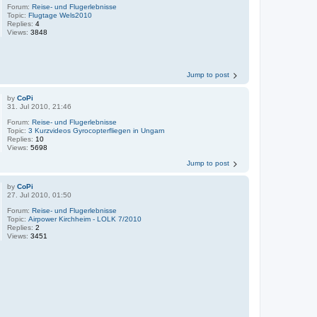
Forum:
Reise- und Flugerlebnisse
Topic:
Flugtage Wels2010
Replies:
4
Views:
3848
Jump to post
by
CoPi
31. Jul 2010, 21:46
Forum:
Reise- und Flugerlebnisse
Topic:
3 Kurzvideos Gyrocopterfliegen in Ungarn
Replies:
10
Views:
5698
Jump to post
by
CoPi
27. Jul 2010, 01:50
Forum:
Reise- und Flugerlebnisse
Topic:
Airpower Kirchheim - LOLK 7/2010
Replies:
2
Views:
3451