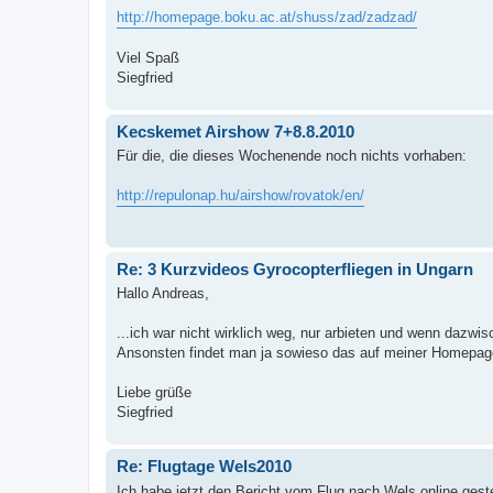
http://homepage.boku.ac.at/shuss/zad/zadzad/
Viel Spaß
Siegfried
Kecskemet Airshow 7+8.8.2010
Für die, die dieses Wochenende noch nichts vorhaben:
http://repulonap.hu/airshow/rovatok/en/
Re: 3 Kurzvideos Gyrocopterfliegen in Ungarn
Hallo Andreas,
...ich war nicht wirklich weg, nur arbieten und wenn dazwi
Ansonsten findet man ja sowieso das auf meiner Homepag
Liebe grüße
Siegfried
Re: Flugtage Wels2010
Ich habe jetzt den Bericht vom Flug nach Wels online geste