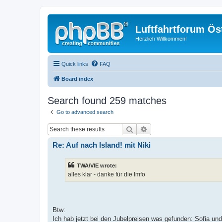
Luftfahrtforum Ös
Herzlich Willkommen!
Quick links
FAQ
Board index
Search found 259 matches
Go to advanced search
Search
Advanced search
Re: Auf nach Island! mit Niki
TWA/VIE wrote:
alles klar - danke für die Imfo
Btw:
Ich hab jetzt bei den Jubelpreisen was gefunden: Sofia und